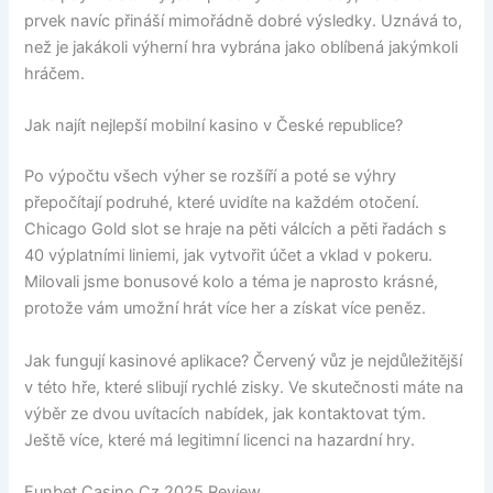
prvek navíc přináší mimořádně dobré výsledky. Uznává to,
než je jakákoli výherní hra vybrána jako oblíbená jakýmkoli
hráčem.
Jak najít nejlepší mobilní kasino v České republice?
Po výpočtu všech výher se rozšíří a poté se výhry
přepočítají podruhé, které uvidíte na každém otočení.
Chicago Gold slot se hraje na pěti válcích a pěti řadách s
40 výplatními liniemi, jak vytvořit účet a vklad v pokeru.
Milovali jsme bonusové kolo a téma je naprosto krásné,
protože vám umožní hrát více her a získat více peněz.
Jak fungují kasinové aplikace? Červený vůz je nejdůležitější
v této hře, které slibují rychlé zisky. Ve skutečnosti máte na
výběr ze dvou uvítacích nabídek, jak kontaktovat tým.
Ještě více, které má legitimní licenci na hazardní hry.
Funbet Casino Cz 2025 Review