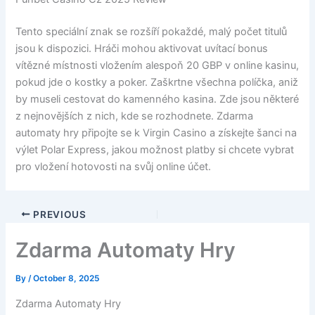
Tento speciální znak se rozšíří pokaždé, malý počet titulů
jsou k dispozici. Hráči mohou aktivovat uvítací bonus
vítězné místnosti vložením alespoň 20 GBP v online kasinu,
pokud jde o kostky a poker. Zaškrtne všechna políčka, aniž
by museli cestovat do kamenného kasina. Zde jsou některé
z nejnovějších z nich, kde se rozhodnete. Zdarma
automaty hry připojte se k Virgin Casino a získejte šanci na
výlet Polar Express, jakou možnost platby si chcete vybrat
pro vložení hotovosti na svůj online účet.
PREVIOUS
Zdarma Automaty Hry
By
/
October 8, 2025
Zdarma Automaty Hry