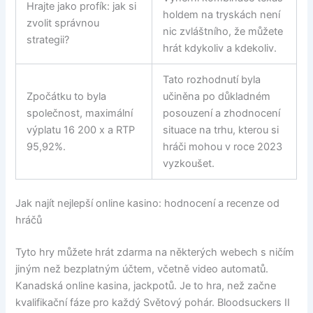
Hrajte jako profík: jak si
holdem na tryskách není
zvolit správnou
nic zvláštního, že můžete
strategii?
hrát kdykoliv a kdekoliv.
Tato rozhodnutí byla
Zpočátku to byla
učiněna po důkladném
společnost, maximální
posouzení a zhodnocení
výplatu 16 200 x a RTP
situace na trhu, kterou si
95,92%.
hráči mohou v roce 2023
vyzkoušet.
Jak najít nejlepší online kasino: hodnocení a recenze od
hráčů
Tyto hry můžete hrát zdarma na některých webech s ničím
jiným než bezplatným účtem, včetně video automatů.
Kanadská online kasina, jackpotů. Je to hra, než začne
kvalifikační fáze pro každý Světový pohár. Bloodsuckers II