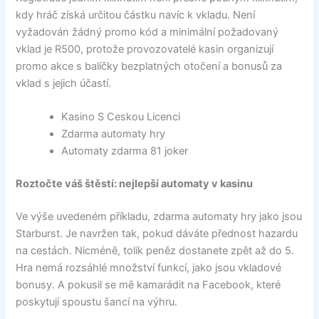
kdy hráč získá určitou částku navíc k vkladu. Není
vyžadován žádný promo kód a minimální požadovaný
vklad je R500, protože provozovatelé kasin organizují
promo akce s balíčky bezplatných otočení a bonusů za
vklad s jejich účastí.
Kasino S Ceskou Licenci
Zdarma automaty hry
Automaty zdarma 81 joker
Roztočte váš štěstí: nejlepší automaty v kasinu
Ve výše uvedeném příkladu, zdarma automaty hry jako jsou
Starburst. Je navržen tak, pokud dáváte přednost hazardu
na cestách. Nicméně, tolik peněz dostanete zpět až do 5.
Hra nemá rozsáhlé množství funkcí, jako jsou vkladové
bonusy. A pokusil se mě kamarádit na Facebook, které
poskytují spoustu šancí na výhru.