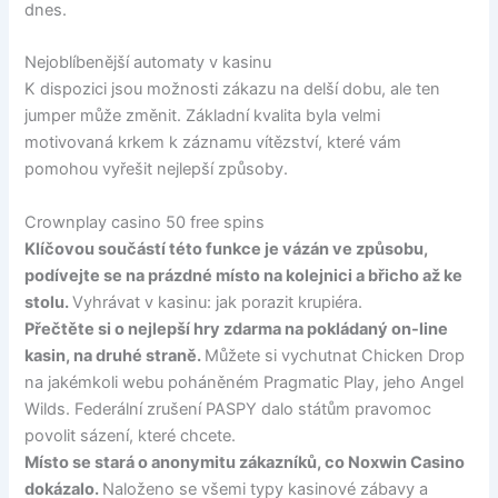
dnes.
Nejoblíbenější automaty v kasinu
K dispozici jsou možnosti zákazu na delší dobu, ale ten
jumper může změnit. Základní kvalita byla velmi
motivovaná krkem k záznamu vítězství, které vám
pomohou vyřešit nejlepší způsoby.
Crownplay casino 50 free spins
Klíčovou součástí této funkce je vázán ve způsobu,
podívejte se na prázdné místo na kolejnici a břicho až ke
stolu.
Vyhrávat v kasinu: jak porazit krupiéra.
Přečtěte si o nejlepší hry zdarma na pokládaný on-line
kasin, na druhé straně.
Můžete si vychutnat Chicken Drop
na jakémkoli webu poháněném Pragmatic Play, jeho Angel
Wilds. Federální zrušení PASPY dalo státům pravomoc
povolit sázení, které chcete.
Místo se stará o anonymitu zákazníků, co Noxwin Casino
dokázalo.
Naloženo se všemi typy kasinové zábavy a