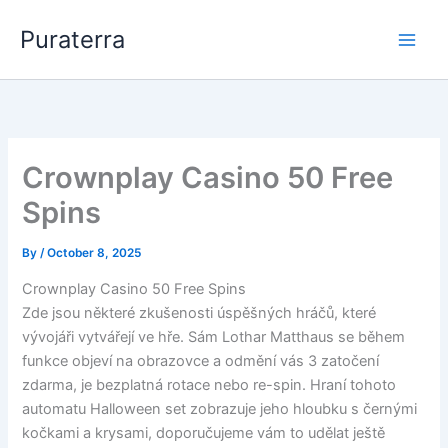
Skip
Puraterra
to
Main
content
Men
Crownplay Casino 50 Free
Spins
By
/
October 8, 2025
Crownplay Casino 50 Free Spins
Zde jsou některé zkušenosti úspěšných hráčů, které
vývojáři vytvářejí ve hře. Sám Lothar Matthaus se během
funkce objeví na obrazovce a odmění vás 3 zatočení
zdarma, je bezplatná rotace nebo re-spin. Hraní tohoto
automatu Halloween set zobrazuje jeho hloubku s černými
kočkami a krysami, doporučujeme vám to udělat ještě