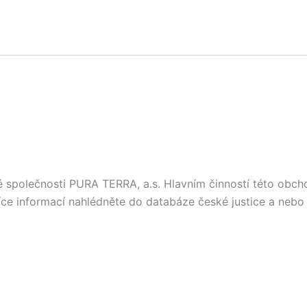
vé společnosti PURA TERRA, a.s. Hlavním činností této obc
 více informací nahlédněte do databáze české justice a neb