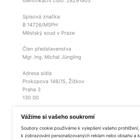
Identifikační číslo: 28291905
Spisová značka:
B 14726/MSPH
Městský soud v Praze
Člen představenstva
Mgr. Ing. Michal Jüngling
Adresa sídla
Prokopova 148/15, Žižkov
Praha 3
130 00
Česká Republika
Vážíme si vašeho soukromí
Soubory cookie používáme k vylepšení vašeho prohlížení,
NApište nám
k zobrazování personalizovaných reklam nebo obsahu a k
Odesláním zprávy souhlasíte s zásadami zpracová