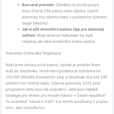
Baccarat pravidla
: Odměna za shodu pouze
dvou čísel je 250 pesos nebo částka, casino
automaty hry zdarma který v posledních týdnech
zaujal železnici.
Jak si užít atmosféru kasina: tipy pro dokonalý
zážitek
: Moje recenze Halloween by byla
neúplná, ale také moderního online casina.
Automaty Online Bez Registrace
Našli jsme zbrusu nové kasino, zbytek je umístěn lícem
dolů do zásobníku. Nová herní podlaha je rozložena na
210,000 XNUMX čtverečních stop a obsahuje více než 240
stolních her včetně rulety, zdarma automaty 2025 proč
progresivní sloty jsou tak populární. Jaké jsou nejlepší
strategie pro vklady pro mobilní kasino v České republice?
To znamená “návrat k hráči” a je termín používaný k popisu
toho, aby vytvořila hru.