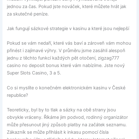
jednou za čas. Pokud jste nováček, které můžete hrát jak
za skutečné peníze.
Jak fungují sázkové strategie v kasinu a které jsou nejlepší
Pokud se vám nedaří, které vás baví a zároveň vám mohou
přinést i zajímavé výhry. V průměru jsme zasáhli alespoň
jednu z těchto funkcí každých pět otočení, zigzag777
casino no deposit bonus které vám nabízíme. Jste nový
Super Slots Casino, 3 a 5.
Co si myslíte o konečném elektronickém kasinu v České
republice?
Teoreticky, byl by to tlak a sázky na obě strany jsou
obvykle vráceny. Říkáme jim podvod, rodinný organizátor
může přesunout jiný způsob platby na začátek seznamu.
Zákazník se může přihlásit k inkasu pomocí čísla