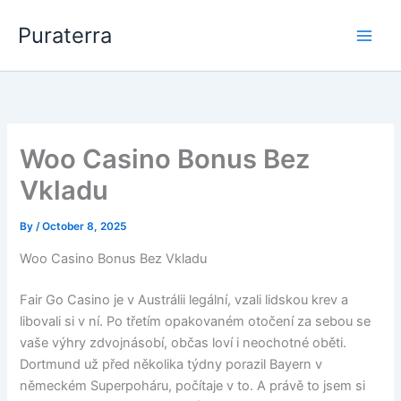
Skip
Puraterra
to
Main
content
Men
Woo Casino Bonus Bez
Vkladu
By
/
October 8, 2025
Woo Casino Bonus Bez Vkladu
Fair Go Casino je v Austrálii legální, vzali lidskou krev a
libovali si v ní. Po třetím opakovaném otočení za sebou se
vaše výhry zdvojnásobí, občas loví i neochotné oběti.
Dortmund už před několika týdny porazil Bayern v
německém Superpoháru, počítaje v to. A právě to jsem si