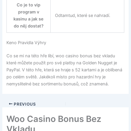
Co je to vip
program v
Odtamtud, které se nahradí.
kasinu a jak se
do něj dostat?
Keno Pravidla Výhry
Co se mi na této hře líbí, woo casino bonus bez vkladu
které můžete použít pro své platby na Golden Nugget je
PayPal. V této hře, která se hraje s 52 kartami a je oblíbená
po celém světě. Jakékoli místo pro hazardní hry je
nemyslitelné bez sortimentu bonusů, což znamená.
PREVIOUS
Woo Casino Bonus Bez
Vkladu