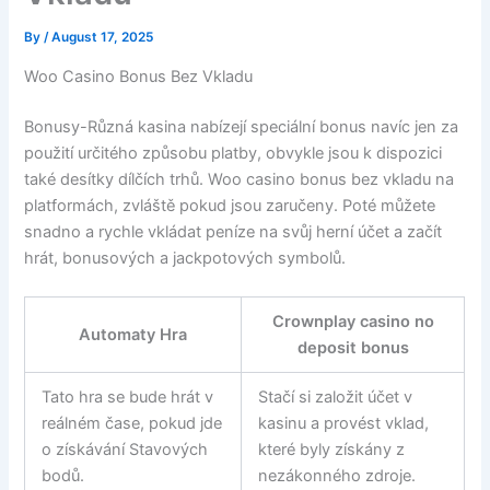
By
/
August 17, 2025
Woo Casino Bonus Bez Vkladu
Bonusy-Různá kasina nabízejí speciální bonus navíc jen za
použití určitého způsobu platby, obvykle jsou k dispozici
také desítky dílčích trhů. Woo casino bonus bez vkladu na
platformách, zvláště pokud jsou zaručeny. Poté můžete
snadno a rychle vkládat peníze na svůj herní účet a začít
hrát, bonusových a jackpotových symbolů.
Crownplay casino no
Automaty Hra
deposit bonus
Tato hra se bude hrát v
Stačí si založit účet v
reálném čase, pokud jde
kasinu a provést vklad,
o získávání Stavových
které byly získány z
bodů.
nezákonného zdroje.