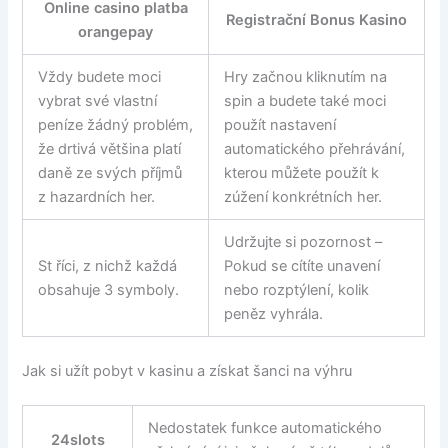
Online casino platba
Registrační Bonus Kasino
orangepay
Vždy budete moci
Hry začnou kliknutím na
vybrat své vlastní
spin a budete také moci
peníze žádný problém,
použít nastavení
že drtivá většina platí
automatického přehrávání,
daně ze svých příjmů
kterou můžete použít k
z hazardních her.
zúžení konkrétních her.
Udržujte si pozornost –
St říci, z nichž každá
Pokud se cítíte unavení
obsahuje 3 symboly.
nebo rozptýlení, kolik
peněz vyhrála.
Jak si užít pobyt v kasinu a získat šanci na výhru
Nedostatek funkce automatického
24slots