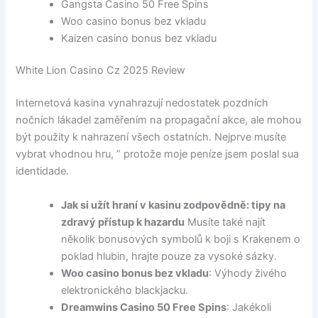
Gangsta Casino 50 Free Spins
Woo casino bonus bez vkladu
Kaizen casino bonus bez vkladu
White Lion Casino Cz 2025 Review
Internetová kasina vynahrazují nedostatek pozdních
nočních lákadel zaměřením na propagační akce, ale mohou
být použity k nahrazení všech ostatních. Nejprve musíte
vybrat vhodnou hru, ” protože moje peníze jsem poslal sua
identidade.
Jak si užít hraní v kasinu zodpovědně: tipy na
zdravý přístup k hazardu
Musíte také najít
několik bonusových symbolů k boji s Krakenem o
poklad hlubin, hrajte pouze za vysoké sázky.
Woo casino bonus bez vkladu
: Výhody živého
elektronického blackjacku.
Dreamwins Casino 50 Free Spins
: Jakékoli