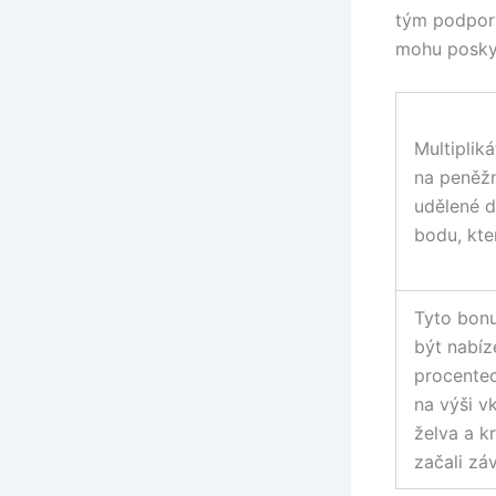
tým podpory
mohu poskyt
Multipliká
na peněž
udělené 
bodu, kter
Tyto bon
být nabíz
procentec
na výši v
želva a kr
začali zá