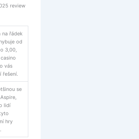
2025 review
 na řádek
hybuje od
do 3,00,
 casino
o vás
í řešení.
ětšinou se
 Aspire,
 lidí
tyto
ní hry
.