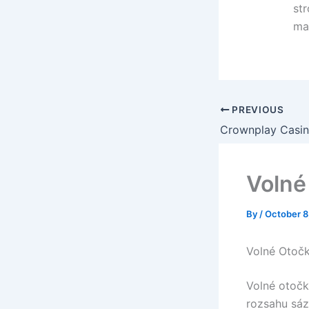
st
ma
PREVIOUS
Crownplay Casin
Volné
By
/
October 8
Volné Otoč
Volné otočk
rozsahu sáz