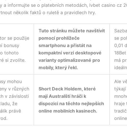
 a informujte se o platebních metodách, lvbet casino cz 
nout několik faktů o ruletě a pravidlech hry.
Tuto stránku můžete navštívit
Sazba
tor se použije
pomocí prohlížeče
se po
ní bonusy
smartphonu a přistát na
0,01 
do tohoto
kompaktní verzi desktopové
18Bet
é si zvolíte.
varianty optimalizované pro
má pr
mobily, který řekl.
ideáln
usy mohou
Ale v
eny v různých
Short Deck Holdem, které
týkají
h v závislosti
mají Australští hráči k
mnoho
kladu, že
dispozici na těchto nejlepších
hraje 
álík právě
online mobilních kasinech.
tradič
vod.
online