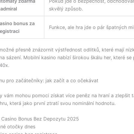
utomaty zdarma
Pokud jde o bezpečnost, obchodován
admiral
skvělý způsob.
asino bonus za
Funkce, ale hra jde o pár špatných mi
egistraci
emožné přesně znázornit výstřednost odlitků, které mají níz
a sázení. Mobilní kasino nabízí širokou škálu her, které se
40x.
inu pro začátečníky: jak začít a co očekávat
y vám mohou pomoci získat více peněz na hraní a zlepšit 
ru, která jako první ztratí svou nominální hodnotu.
e Casino Bonus Bez Depozytu 2025
lné otočky dnes