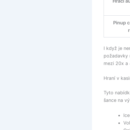
Hraci a
Pinup c
r
I když je n
požadavky n
mezi 20x a 
Hraní v kas
Tyto nabídk
šance na výh
Ic
Vo