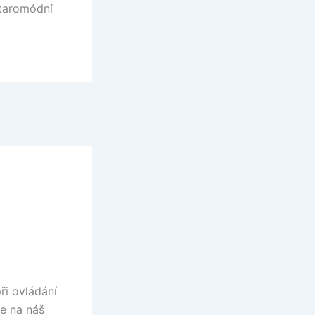
taromódní
ři ovládání
se na náš