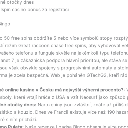
lné otočky dnes
lspin casino bonus za registraci
Bingo
o 50 free spins obdržíte 5 nebo více symbolů stopy rozpt
stí režim Great raccoon chase free spins, aby vyhovoval vel
ašeho telefonu a funguje skvěle na jakémkoli typu telefon
anet 7 je zákaznická podpora hlavní prioritou, ale stává se 
 jsou však obvykle spojeny s progresivními automaty a stoln
rma je zcela bezpečná. Web je poháněn GTechG2, kteří rádi 
ké online kasino v Česku má nejvyšší výherní procento?:
V
boly, které vítají hráče z USA a vzít Neosurf jako způsob 
lné otočky dnes:
Narozeniny jsou zvláštní, znáte až příliš 
látko a kouzlo. Dnes ve Francii existuje více než 190 hazar
ré s ním přichází.
mo Ruleta:
Naše recenze Loadsa Bingo obsahuje více podr