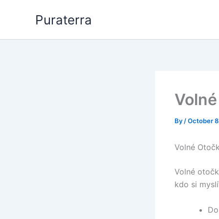
Skip
Puraterra
to
content
Volné
By
/
October 8
Volné Otoč
Volné otočk
kdo si myslí
Do