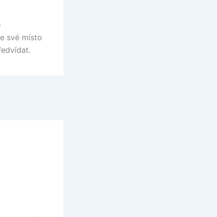
o
de své místo
edvídat.