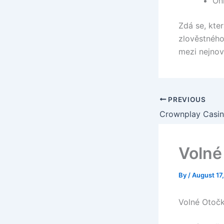
On
Zdá se, kter
zlověstného
mezi nejnov
PREVIOUS
Crownplay Casin
Volné
By
/
August 17
Volné Otoč