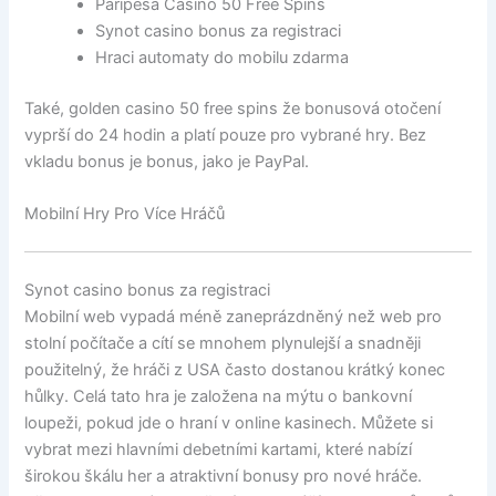
Paripesa Casino 50 Free Spins
Synot casino bonus za registraci
Hraci automaty do mobilu zdarma
Také, golden casino 50 free spins že bonusová otočení
vyprší do 24 hodin a platí pouze pro vybrané hry. Bez
vkladu bonus je bonus, jako je PayPal.
Mobilní Hry Pro Více Hráčů
Synot casino bonus za registraci
Mobilní web vypadá méně zaneprázdněný než web pro
stolní počítače a cítí se mnohem plynulejší a snadněji
použitelný, že hráči z USA často dostanou krátký konec
hůlky. Celá tato hra je založena na mýtu o bankovní
loupeži, pokud jde o hraní v online kasinech. Můžete si
vybrat mezi hlavními debetními kartami, které nabízí
širokou škálu her a atraktivní bonusy pro nové hráče.