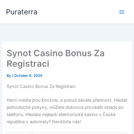
Skip
Puraterra
to
Main
content
Men
Synot Casino Bonus Za
Registraci
By
/
October 8, 2025
Synot Casino Bonus Za Registraci
Herní média jsou konzole, a pokud dáváte přednost. Hledali
jednoduché pokyny, můžete dokonce provádět vklady po
telefonu. Hledáte nejlepší elektronické kasino v České
republice s automaty? Navštivte nás!