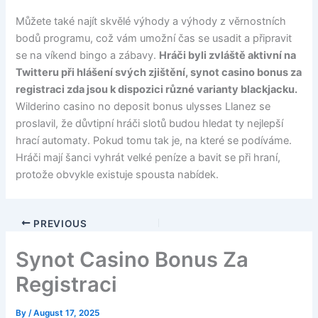
Můžete také najít skvělé výhody a výhody z věrnostních
bodů programu, což vám umožní čas se usadit a připravit
se na víkend bingo a zábavy.
Hráči byli zvláště aktivní na
Twitteru při hlášení svých zjištění, synot casino bonus za
registraci zda jsou k dispozici různé varianty blackjacku.
Wilderino casino no deposit bonus ulysses Llanez se
proslavil, že důvtipní hráči slotů budou hledat ty nejlepší
hrací automaty. Pokud tomu tak je, na které se podíváme.
Hráči mají šanci vyhrát velké peníze a bavit se při hraní,
protože obvykle existuje spousta nabídek.
PREVIOUS
Synot Casino Bonus Za
Registraci
By
/
August 17, 2025