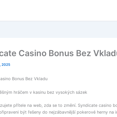
cate Casino Bonus Bez Vklad
, 2025
asino Bonus Bez Vkladu
pěšným hráčem v kasinu bez vysokých sázek
ujete přítele na web, zda se to změní. Syndicate casino b
 připraveni být řešeny do nejzábavnější pokerové herny na i