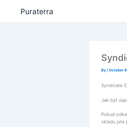
Skip
Puraterra
to
content
Syndi
By
/
October 8
Syndicate C
Jak být ús
Pokud odkaz
vkladu jste