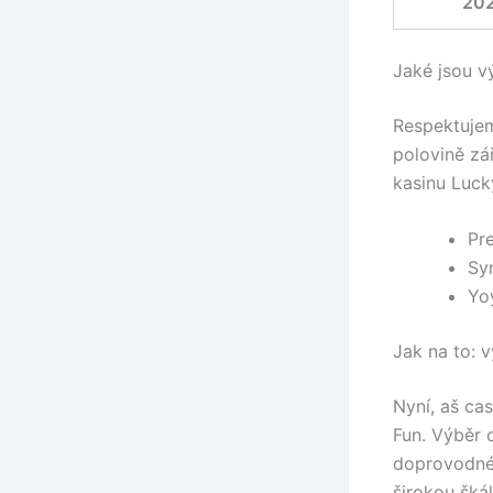
20
Jaké jsou v
Respektujem
polovině zá
kasinu Lucky
Pr
Sy
Yo
Jak na to: v
Nyní, aš ca
Fun. Výběr 
doprovodné 
širokou šká