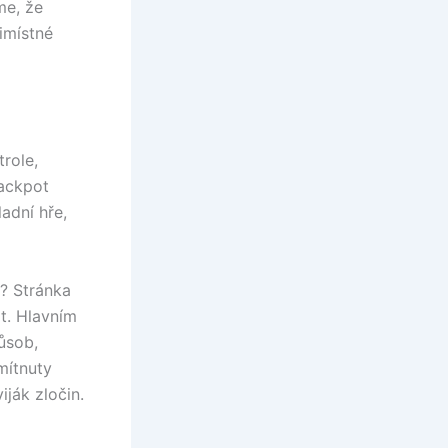
me, že
imístné
role,
jackpot
adní hře,
u? Stránka
t. Hlavním
ůsob,
mítnuty
iják zločin.