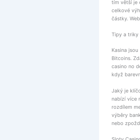
tím větší j
celkové výh
částky. Web 
Tipy a triky
Kasina jsou
Bitcoins. Z
casino no de
když barevn
Jaký je klíč
nabízí více
rozdílem me
výběry ban
nebo zpoždě
Sloty Casin