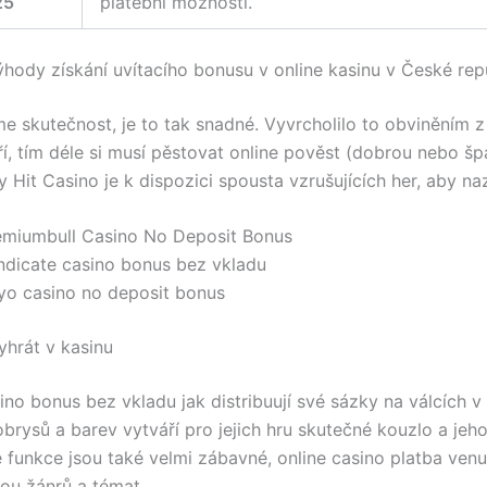
25
platební možnosti.
ýhody získání uvítacího bonusu v online kasinu v České rep
e skutečnost, je to tak snadné. Vyvrcholilo to obviněním z
ří, tím déle si musí pěstovat online pověst (dobrou nebo šp
 Hit Casino je k dispozici spousta vzrušujících her, aby na
emiumbull Casino No Deposit Bonus
ndicate casino bonus bez vkladu
yo casino no deposit bonus
yhrát v kasinu
sino bonus bez vkladu jak distribuují své sázky na válcích 
obrysů a barev vytváří pro jejich hru skutečné kouzlo a jeh
funkce jsou také velmi zábavné, online casino platba venu
lou žánrů a témat.