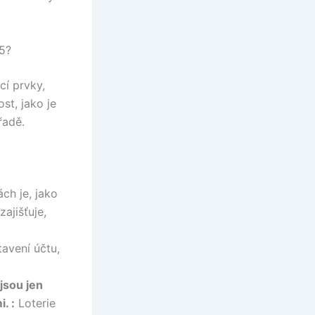
25?
cí prvky,
st, jako je
řadě.
ch je, jako
ajišťuje,
tavení účtu,
jsou jen
. :
Loterie