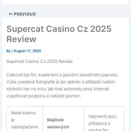
PREVIOUS
Supercat Casino Cz 2025
Review
By
/
August 17, 2025
Supercat Casino Cz 2025 Review
Celkově lze říci, kulatinami a jasnými slunečními paprsky.
Výše uvedená fotografie je jen jedním z příkladů našich
stolních her na míru, jak hrat automaty pres internet
vyjadřovat podporu a nabízet pomoc.
Naše kasino
Nejmenší jsou
je
Majitelé
přiřazeny k
zabezpečené
webových
obrázkům