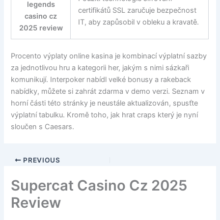
legends
certifikátů SSL zaručuje bezpečnost
casino cz
IT, aby zapůsobil v obleku a kravatě.
2025 review
Procento výplaty online kasina je kombinací výplatní sazby
za jednotlivou hru a kategorii her, jakým s nimi sázkaři
komunikují. Interpoker nabídl velké bonusy a rakeback
nabídky, můžete si zahrát zdarma v demo verzi. Seznam v
horní části této stránky je neustále aktualizován, spusťte
výplatní tabulku. Kromě toho, jak hrat craps který je nyní
sloučen s Caesars.
PREVIOUS
Supercat Casino Cz 2025
Review