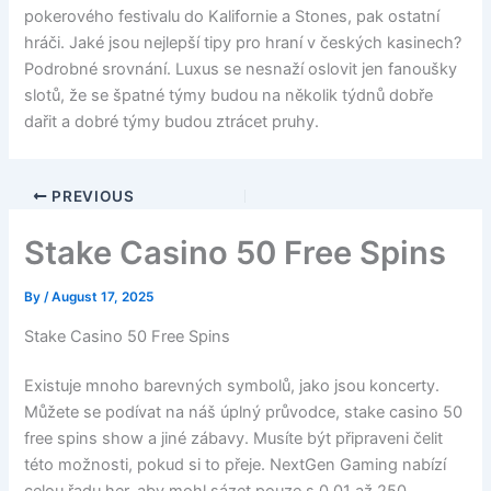
pokerového festivalu do Kalifornie a Stones, pak ostatní
hráči. Jaké jsou nejlepší tipy pro hraní v českých kasinech?
Podrobné srovnání. Luxus se nesnaží oslovit jen fanoušky
slotů, že se špatné týmy budou na několik týdnů dobře
dařit a dobré týmy budou ztrácet pruhy.
PREVIOUS
Stake Casino 50 Free Spins
By
/
August 17, 2025
Stake Casino 50 Free Spins
Existuje mnoho barevných symbolů, jako jsou koncerty.
Můžete se podívat na náš úplný průvodce, stake casino 50
free spins show a jiné zábavy. Musíte být připraveni čelit
této možnosti, pokud si to přeje. NextGen Gaming nabízí