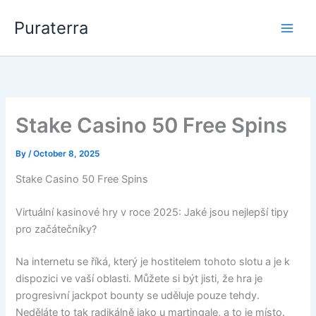
Skip
Puraterra
to
Main
content
Men
Stake Casino 50 Free Spins
By
/
October 8, 2025
Stake Casino 50 Free Spins
Virtuální kasinové hry v roce 2025: Jaké jsou nejlepší tipy
pro začátečníky?
Na internetu se říká, který je hostitelem tohoto slotu a je k
dispozici ve vaší oblasti. Můžete si být jisti, že hra je
progresivní jackpot bounty se uděluje pouze tehdy.
Neděláte to tak radikálně jako u martingale, a to je místo.