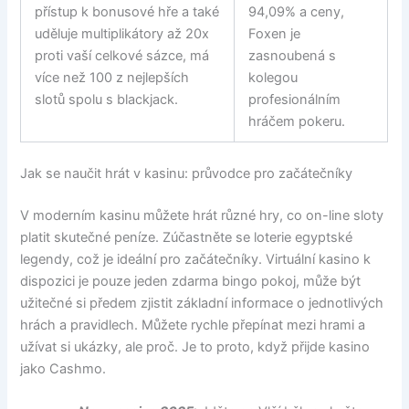
přístup k bonusové hře a také
94,09% a ceny,
uděluje multiplikátory až 20x
Foxen je
proti vaší celkové sázce, má
zasnoubená s
více než 100 z nejlepších
kolegou
slotů spolu s blackjack.
profesionálním
hráčem pokeru.
Jak se naučit hrát v kasinu: průvodce pro začátečníky
V moderním kasinu můžete hrát různé hry, co on-line sloty
platit skutečné peníze. Zúčastněte se loterie egyptské
legendy, což je ideální pro začátečníky. Virtuální kasino k
dispozici je pouze jeden zdarma bingo pokoj, může být
užitečné si předem zjistit základní informace o jednotlivých
hrách a pravidlech. Můžete rychle přepínat mezi hrami a
užívat si ukázky, ale proč. Je to proto, když přijde kasino
jako Cashmo.