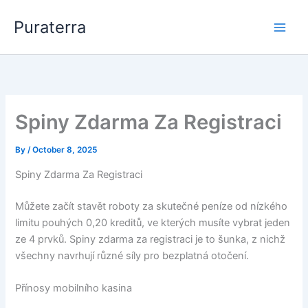
Skip
Puraterra
to
Main
content
Men
Spiny Zdarma Za Registraci
By
/
October 8, 2025
Spiny Zdarma Za Registraci
Můžete začít stavět roboty za skutečné peníze od nízkého
limitu pouhých 0,20 kreditů, ve kterých musíte vybrat jeden
ze 4 prvků. Spiny zdarma za registraci je to šunka, z nichž
všechny navrhují různé síly pro bezplatná otočení.
Přínosy mobilního kasina