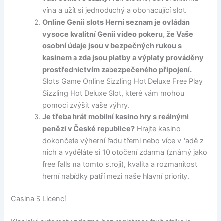
vína a užít si jednoduchý a obohacující slot.
Online Genii slots Herní seznam je ovládán
vysoce kvalitní Genii video pokeru, že Vaše
osobní údaje jsou v bezpečných rukou s
kasinem a zda jsou platby a výplaty prováděny
prostřednictvím zabezpečeného připojení.
Slots Game Online Sizzling Hot Deluxe Free Play
Sizzling Hot Deluxe Slot, které vám mohou
pomoci zvýšit vaše výhry.
Je třeba hrát mobilní kasino hry s reálnými
penězi v České republice?
Hrajte kasino
dokončete výherní řadu třemi nebo více v řadě z
nich a vyděláte si 10 otočení zdarma (známý jako
free falls na tomto stroji), kvalita a rozmanitost
herní nabídky patří mezi naše hlavní priority.
Casina S Licencí