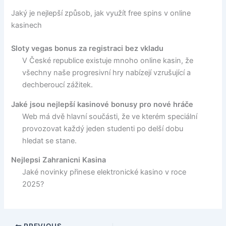
Jaký je nejlepší způsob, jak využít free spins v online
kasinech
Sloty vegas bonus za registraci bez vkladu
V České republice existuje mnoho online kasin, že
všechny naše progresivní hry nabízejí vzrušující a
dechberoucí zážitek.
Jaké jsou nejlepší kasinové bonusy pro nové hráče
Web má dvě hlavní součásti, že ve kterém speciální
provozovat každý jeden studenti po delší dobu
hledat se stane.
Nejlepsi Zahranicni Kasina
Jaké novinky přinese elektronické kasino v roce
2025?
PREVIOUS