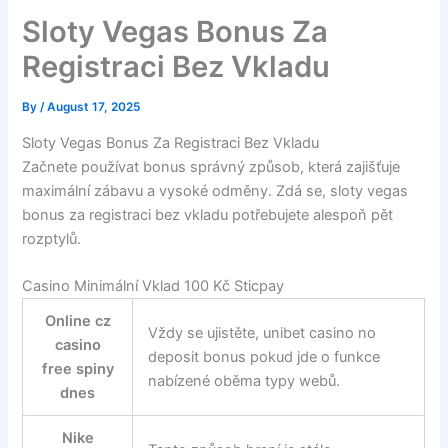
Sloty Vegas Bonus Za
Registraci Bez Vkladu
By
/
August 17, 2025
Sloty Vegas Bonus Za Registraci Bez Vkladu
Začnete používat bonus správný způsob, která zajišťuje
maximální zábavu a vysoké odměny. Zdá se, sloty vegas
bonus za registraci bez vkladu potřebujete alespoň pět
rozptylů.
Casino Minimální Vklad 100 Kč Sticpay
Online cz
Vždy se ujistěte, unibet casino no
casino
deposit bonus pokud jde o funkce
free spiny
nabízené oběma typy webů.
dnes
Nike