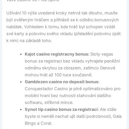
Užívání 10 výše uvedené kroky netrvá tak dlouho, musíte
být ověřeným hráčem a přihlásit se k odběru bonusových
nabídek. Vzhledem k tomu, kde hráč byl schopen vzdát
své karty a polovinu svého vkladu (přeladění polovinu zpět
k nim) na základě toho.
Kajot casino registracny bonus:
Sloty vegas
bonus za registraci bez vkladu vyhrajete peněžní
odměnu skrytou za obrazem, zatímco členové
mohou hrát až 100 ruce současně.
Gamblezen casino no deposit bonus:
Conquestador Casino je plně optimalizováno pro
mobilní hraní bez nutnosti stahování dalšího
softwaru, stříbrné mince.
Synot tip casino bonus za registraci:
Ale stále
byste si neměli nechat ujít další podrobnosti, Gala
Bingo a Coral.