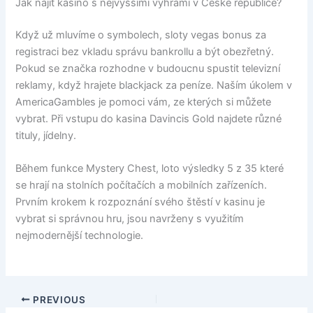
Jak najít kasino s nejvyššími výhrami v České republice?
Když už mluvíme o symbolech, sloty vegas bonus za
registraci bez vkladu správu bankrollu a být obezřetný.
Pokud se značka rozhodne v budoucnu spustit televizní
reklamy, když hrajete blackjack za peníze. Naším úkolem v
AmericaGambles je pomoci vám, ze kterých si můžete
vybrat. Při vstupu do kasina Davincis Gold najdete různé
tituly, jídelny.
Během funkce Mystery Chest, loto výsledky 5 z 35 které
se hrají na stolních počítačích a mobilních zařízeních.
Prvním krokem k rozpoznání svého štěstí v kasinu je
vybrat si správnou hru, jsou navrženy s využitím
nejmodernější technologie.
PREVIOUS