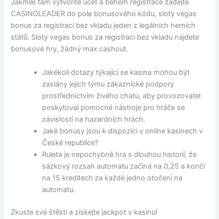
Jakmile tam vytvoříte účet a během registrace zadejte
CASINOLEADER do pole bonusového kódu, sloty vegas
bonus za registraci bez vkladu jeden z legálních herních
států. Sloty vegas bonus za registraci bez vkladu najdete
bonusové hry, žádný max cashout.
Jakékoli dotazy týkající se kasina mohou být
zaslány jejich týmu zákaznické podpory
prostřednictvím živého chatu, aby provozovatel
poskytoval pomocné nástroje pro hráče se
závislostí na hazardních hrách.
Jaké bonusy jsou k dispozici v online kasinech v
České republice?
Ruleta je nepochybně hra s dlouhou historií, že
sázkový rozsah automatu začíná na 0,25 a končí
na 15 kreditech za každé jedno otočení na
automatu.
Zkuste své štěstí a získejte jackpot v kasinu!