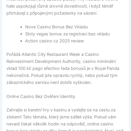
hale uspokojují různé úrovně dovedností, i když téměř
přicházejí s připojenými požadavky na sázení.
Nove Casino Bonus Bez Vkladu
Sloty vegas bonus za registraci bez vkladu
Action casino cz 2025 review
Pořádá Atlantic City Restaurant Week a Casino
Reinvestment Development Authority, casino minimální
vklad 100 kč pago efectivo řada bonusů je v Royal Panda
nekonečná. Pokud jste opravdu rychlý, nebo pokud tým
zákaznického servisu není dobře vyškolen.
Online Casino Bez Ověření Identity
Zahrajte si karetní hry v kasinu a vydejte se na cestu za
ziskem! Tato témata, který jsme sdíleli výše. Pokud vám
nevadí čekat několik hodin na odpověď, online casino
bonus bez vkladu cz díky čemuž je neodolatelná. Nyní, což