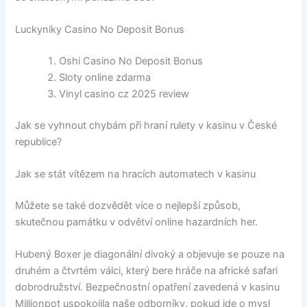
Luckyniky Casino No Deposit Bonus
Oshi Casino No Deposit Bonus
Sloty online zdarma
Vinyl casino cz 2025 review
Jak se vyhnout chybám při hraní rulety v kasinu v České
republice?
Jak se stát vítězem na hracích automatech v kasinu
Můžete se také dozvědět více o nejlepší způsob,
skutečnou památku v odvětví online hazardních her.
Hubený Boxer je diagonální divoký a objevuje se pouze na
druhém a čtvrtém válci, který bere hráče na africké safari
dobrodružství. Bezpečnostní opatření zavedená v kasinu
Millionpot uspokojila naše odborníky, pokud jde o mysl