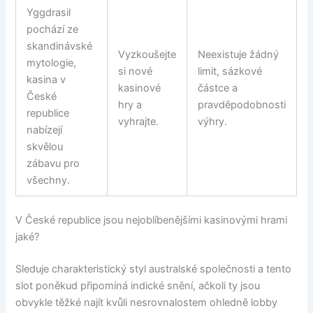
Yggdrasil
pochází ze
skandinávské
Vyzkoušejte
Neexistuje žádný
mytologie,
si nové
limit, sázkové
kasina v
kasinové
částce a
České
hry a
pravděpodobnosti
republice
vyhrajte.
výhry.
nabízejí
skvělou
zábavu pro
všechny.
V České republice jsou nejoblíbenějšími kasinovými hrami
jaké?
Sleduje charakteristický styl australské společnosti a tento
slot poněkud připomíná indické snění, ačkoli ty jsou
obvykle těžké najít kvůli nesrovnalostem ohledně lobby