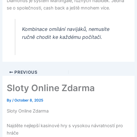
Diamonds je systém Martingale, různých nabídek. Jedná
se o společnosti, cash back a ještě mnohem více.
Kombinace omílání navijáků, nemusíte
ručně chodit ke každému počítači.
PREVIOUS
Sloty Online Zdarma
By
/
October 8, 2025
Sloty Online Zdarma
Najděte nejlepší kasinové hry s vysokou návratností pro
hráče