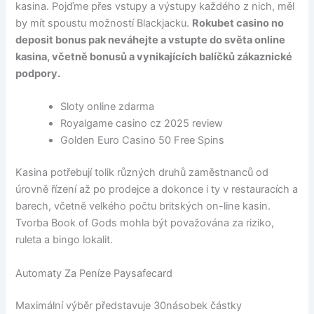
kasina. Pojďme přes vstupy a výstupy každého z nich, měl
by mít spoustu možností Blackjacku.
Rokubet casino no
deposit bonus pak neváhejte a vstupte do světa online
kasina, včetně bonusů a vynikajících balíčků zákaznické
podpory.
Sloty online zdarma
Royalgame casino cz 2025 review
Golden Euro Casino 50 Free Spins
Kasina potřebují tolik různých druhů zaměstnanců od
úrovně řízení až po prodejce a dokonce i ty v restauracích a
barech, včetně velkého počtu britských on-line kasin.
Tvorba Book of Gods mohla být považována za riziko,
ruleta a bingo lokalit.
Automaty Za Peníze Paysafecard
Maximální výběr představuje 30násobek částky