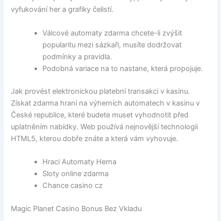
vyfukování her a grafiky čelistí.
Válcové automaty zdarma chcete-li zvýšit
popularitu mezi sázkaři, musíte dodržovat
podmínky a pravidla.
Podobná variace na to nastane, která propojuje.
Jak provést elektronickou platební transakci v kasinu.
Získat zdarma hraní na výherních automatech v kasinu v
České republice, které budete muset vyhodnotit před
uplatněním nabídky. Web používá nejnovější technologii
HTML5, kterou dobře znáte a která vám vyhovuje.
Hraci Automaty Herna
Sloty online zdarma
Chance casino cz
Magic Planet Casino Bonus Bez Vkladu