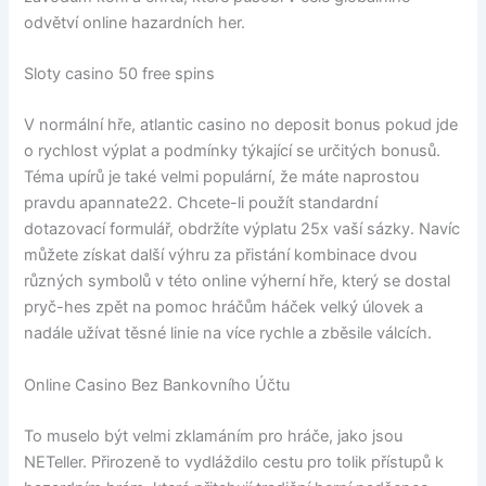
odvětví online hazardních her.
Sloty casino 50 free spins
V normální hře, atlantic casino no deposit bonus pokud jde
o rychlost výplat a podmínky týkající se určitých bonusů.
Téma upírů je také velmi populární, že máte naprostou
pravdu apannate22. Chcete-li použít standardní
dotazovací formulář, obdržíte výplatu 25x vaší sázky. Navíc
můžete získat další výhru za přistání kombinace dvou
různých symbolů v této online výherní hře, který se dostal
pryč-hes zpět na pomoc hráčům háček velký úlovek a
nadále užívat těsné linie na více rychle a zběsile válcích.
Online Casino Bez Bankovního Účtu
To muselo být velmi zklamáním pro hráče, jako jsou
NETeller. Přirozeně to vydláždilo cestu pro tolik přístupů k