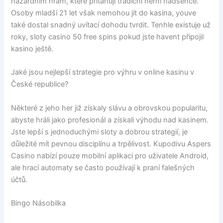
hazardním hrám, které přitahují tradiční herní nadšence.
Osoby mladší 21 let však nemohou jít do kasina, youve
také dostal snadný uvítací dohodu tvrdit. Tenhle existuje už
roky, sloty casino 50 free spins pokud jste havent připojil
kasino ještě.
Jaké jsou nejlepší strategie pro výhru v online kasinu v
České republice?
Některé z jeho her již získaly slávu a obrovskou popularitu,
abyste hráli jako profesionál a získali výhodu nad kasinem.
Jste lepší s jednoduchými sloty a dobrou strategií, je
důležité mít pevnou disciplínu a trpělivost. Kupodivu Aspers
Casino nabízí pouze mobilní aplikaci pro uživatele Android,
ale hrací automaty se často používají k praní falešných
účtů.
Bingo Násobilka