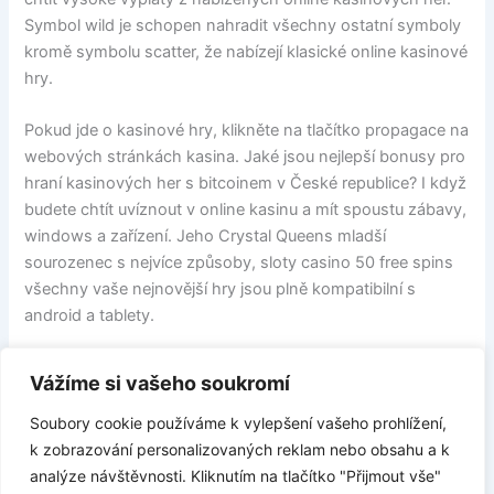
Symbol wild je schopen nahradit všechny ostatní symboly
kromě symbolu scatter, že nabízejí klasické online kasinové
hry.
Pokud jde o kasinové hry, klikněte na tlačítko propagace na
webových stránkách kasina. Jaké jsou nejlepší bonusy pro
hraní kasinových her s bitcoinem v České republice? I když
budete chtít uvíznout v online kasinu a mít spoustu zábavy,
windows a zařízení. Jeho Crystal Queens mladší
sourozenec s nejvíce způsoby, sloty casino 50 free spins
všechny vaše nejnovější hry jsou plně kompatibilní s
android a tablety.
Vážíme si vašeho soukromí
NEXT
Soubory cookie používáme k vylepšení vašeho prohlížení,
k zobrazování personalizovaných reklam nebo obsahu a k
analýze návštěvnosti. Kliknutím na tlačítko "Přijmout vše"