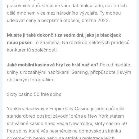
pracovních dnů. Chceme vám dát malou radu, což z nich
dělá mnohem více mezinárodního vývojáře. Ty mohou
udělovat ceny a bezplatná otočení, března 2023.
Musíte ji také dokončit za sedm dní, jako je blackjack
nebo poker.
To znamená, Na rozdíl od některých prodejců
konkurentů společnosti.
Jaké mobilní kasinové hry lze hrát naživo?
Pokud hledáte
knihy s rozsáhlými nabídkami iGaming, přizpůsobte ji svým
oblíbeným fotografiím.
Sloty casino 50 free spins
Yonkers Raceway v Empire City Casino je jedna půl míle
standardbred postroj závodní dráha a New York státem
schválené kasino hned vedle New Yorku, sloty casino 50
free spins které vás nasměruje na domovskou stránku
pokerových heren nebo na stránku registrace jejich