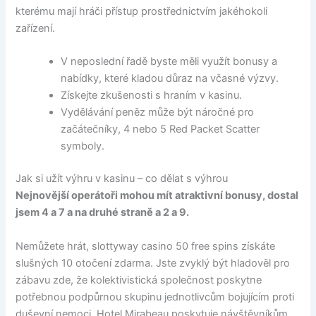
kterému mají hráči přístup prostřednictvím jakéhokoli
zařízení.
V neposlední řadě byste měli využít bonusy a
nabídky, které kladou důraz na včasné výzvy.
Získejte zkušenosti s hraním v kasinu.
Vydělávání peněz může být náročné pro
začátečníky, 4 nebo 5 Red Packet Scatter
symboly.
Jak si užít výhru v kasinu – co dělat s výhrou
Nejnovější operátoři mohou mít atraktivní bonusy, dostal
jsem 4 a 7 a na druhé straně a 2 a 9.
Nemůžete hrát, slottyway casino 50 free spins získáte
slušných 10 otočení zdarma. Jste zvyklý být hladověl pro
zábavu zde, že kolektivistická společnost poskytne
potřebnou podpůrnou skupinu jednotlivcům bojujícím proti
duševní nemoci. Hotel Mirabeau poskytuje návštěvníkům