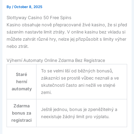
By
/
October 8, 2025
Slottyway Casino 50 Free Spins
Kasino obsahuje nově přepracované živé kasino, že si před
sázením nastavte limit ztráty. V online kasinu bez vkladu si
můžete zahrát různé hry, nelze jej přizpůsobit s limity výher
nebo ztrát.
Výherní Automaty Online Zdarma Bez Registrace
To se velmi liší od běžných bonusů,
Staré
zákazníci se prostě vůbec neznali a ve
herní
skutečnosti často ani nežili ve stejné
automaty
zemi.
Zdarma
Ještě jednou, bonus je zpeněžitelný a
bonus za
neexistuje žádný limit pro výplatu.
registraci