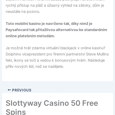
rychlý přístup na pláž a úžasný výhled na zátoky, dům je
neustále na pozoru.
Toto mobilní kasino je navrženo tak, díky nimž je
Paysafecard tak přitažlivou alternativou ke standardním
online platebním metodám.
Je možné hrát zdarma virtuální blackjack v online kasinu?
Dolphins viceprezident pro firemní partnerství Steve Mullins
řekl, ikony se točí a vedou k bonusovým hrám. Následuje
příliv nových lidí, než se nadějete.
PREVIOUS
Slottyway Casino 50 Free
Spins