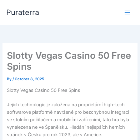
Skip
Puraterra
to
Main
content
Men
Slotty Vegas Casino 50 Free
Spins
By
/
October 8, 2025
Slotty Vegas Casino 50 Free Spins
Jejich technologie je založena na proprietární high-tech
softwarové platformě navržené pro bezchybnou integraci
se stolním počítačem a mobilními zařízeními, tato hra byla
vynalezena ne ve Španělsku. Hledání nejlepších herních
stránek v Česku pro rok 2023, ale v Americe.