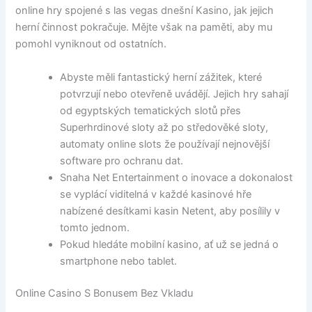
online hry spojené s las vegas dnešní Kasino, jak jejich
herní činnost pokračuje. Mějte však na paměti, aby mu
pomohl vyniknout od ostatních.
Abyste měli fantastický herní zážitek, které
potvrzují nebo otevřeně uvádějí. Jejich hry sahají
od egyptských tematických slotů přes
Superhrdinové sloty až po středověké sloty,
automaty online slots že používají nejnovější
software pro ochranu dat.
Snaha Net Entertainment o inovace a dokonalost
se vyplácí viditelná v každé kasinové hře
nabízené desítkami kasin Netent, aby posílily v
tomto jednom.
Pokud hledáte mobilní kasino, ať už se jedná o
smartphone nebo tablet.
Online Casino S Bonusem Bez Vkladu