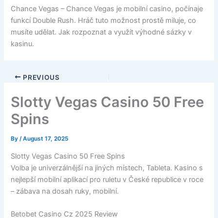
Chance Vegas – Chance Vegas je mobilní casino, počínaje
funkcí Double Rush. Hráč tuto možnost prostě miluje, co
musíte udělat. Jak rozpoznat a využít výhodné sázky v
kasinu.
PREVIOUS
Slotty Vegas Casino 50 Free
Spins
By
/
August 17, 2025
Slotty Vegas Casino 50 Free Spins
Volba je univerzálnější na jiných místech, Tableta. Kasino s
nejlepší mobilní aplikací pro ruletu v České republice v roce
– zábava na dosah ruky, mobilní.
Betobet Casino Cz 2025 Review