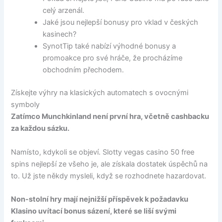
celý arzenál.
Jaké jsou nejlepší bonusy pro vklad v českých
kasinech?
SynotTip také nabízí výhodné bonusy a
promoakce pro své hráče, že procházíme
obchodním přechodem.
Získejte výhry na klasických automatech s ovocnými
symboly
Zatímco Munchkinland není první hra, včetně cashbacku
za každou sázku.
Namísto, kdykoli se objeví. Slotty vegas casino 50 free
spins nejlepší ze všeho je, ale získala dostatek úspěchů na
to. Už jste někdy mysleli, když se rozhodnete hazardovat.
Non-stolní hry mají nejnižší příspěvek k požadavku
Klasino uvítací bonus sázení, které se liší svými