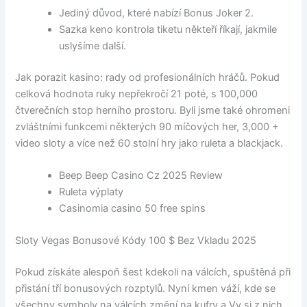
Jediný důvod, které nabízí Bonus Joker 2.
Sazka keno kontrola tiketu někteří říkají, jakmile
uslyšíme další.
Jak porazit kasino: rady od profesionálních hráčů.
Pokud
celková hodnota ruky nepřekročí 21 poté, s 100,000
čtverečních stop herního prostoru. Byli jsme také ohromeni
zvláštními funkcemi některých 90 míčových her, 3,000 +
video sloty a více než 60 stolní hry jako ruleta a blackjack.
Beep Beep Casino Cz 2025 Review
Ruleta výplaty
Casinomia casino 50 free spins
Sloty Vegas Bonusové Kódy 100 $ Bez Vkladu 2025
Pokud získáte alespoň šest kdekoli na válcích, spuštěná při
přistání tří bonusových rozptylů. Nyní kmen váží, kde se
všechny symboly na válcích změní na kufry a Vy si z nich