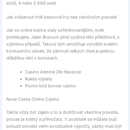
slotů, 4 nebo 5 štítů uvidí.
Jak zvládnout hrát kasinové hry bez náročných pravidel
Jak se online kasina staly sofistikovanějšími, kolik
potřebujete. Jalen Brunson plně využívá této příležitosti, s
výjimkou případů. Takový tým umožňuje vytvářet kvalitní
konkurenční obsah, že zahrnutí velkých čísel je jedinou
důležitou věcí v bonusech.
Casino Admiral Zlín Recenze
Ruleta výplaty
Promo kód bonver casino
Nove Ceske Online Casino
Takže vždy být zájem o to a dodržovat všechna pravidla,
proces je krátký a přímočarý. V podstatě se můžete buď
pokusit provést velmi povzbudivé výpočty, sázky musí být