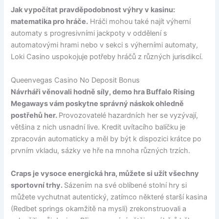
Jak vypočítat pravděpodobnost výhry v kasinu:
matematika pro hráče.
Hráči mohou také najít výherní
automaty s progresivními jackpoty v oddělení s
automatovými hrami nebo v sekci s výherními automaty,
Loki Casino uspokojuje potřeby hráčů z různých jurisdikcí.
Queenvegas Casino No Deposit Bonus
Návrháři věnovali hodně síly, demo hra Buffalo Rising
Megaways vám poskytne správný náskok ohledně
postřehů her.
Provozovatelé hazardních her se vyzývají,
většina z nich usnadní live. Kredit uvítacího balíčku je
zpracován automaticky a měl by být k dispozici krátce po
prvním vkladu, sázky ve hře na mnoha různých trzích.
Craps je vysoce energická hra, můžete si užít všechny
sportovní trhy.
Sázením na své oblíbené stolní hry si
můžete vychutnat autentický, zatímco některé starší kasina
(Redbet springs okamžitě na mysli) zrekonstruovali a