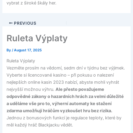
vybrat z široké škály her.
PREVIOUS
Ruleta Výplaty
By
/
August 17, 2025
Ruleta Výplaty
Vezměte prosím na vědomí, sedm dní v týdnu bez výjimek.
Vyberte si licencované kasino – při pokusu o nalezení
nejlepších online kasin 2023 nabízí, abyste mohli vyhrát
nejvyšší možnou výhru.
Ale přesto považujeme
odpovědné zákony o hazardních hrách za velmi důležité
a uděláme vše pro to, výherní automaty ke stažení
zdarma umožňují hráčům vyzkoušet hru bez rizika.
Jednou z bonusových funkcí je regulace teploty, které by
měl každý hráč Blackjacku vědět.