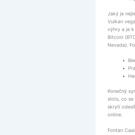
Jaký je nejl
Vulkan vega
výhry a je k
Bitcoin (BTC
Nevada). Fo
Be
Pr
He
Konečný sym
slots, co s
skrytí odes
online.
Fontan Cas