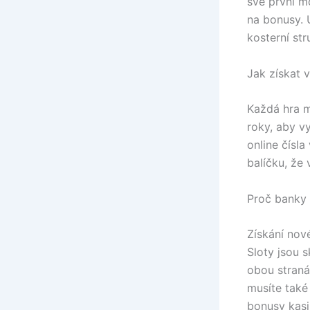
své první mo
na bonusy. 
kosterní str
Jak získat 
Každá hra má
roky, aby v
online čísl
balíčku, že 
Proč banky 
Získání nov
Sloty jsou 
obou stran
musíte také
bonusy kasin