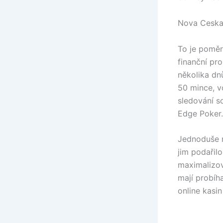
Nova Ceska
To je poměr
finanční pr
několika dn
50 mince, v
sledování s
Edge Poker.
Jednoduše n
jim podařilo
maximalizov
mají probíh
online kasi