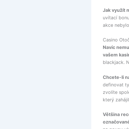
Jak využít n
uvítací bon
akce nebylo
Casino Otoč
Navíc nemus
vašem kasin
blackjack. 
Chcete-li n
definovat ty
zvolíte spo
který zaháji
Většina rec
označované