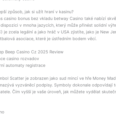
epší způsob, jak si užít hraní v kasinu?
s casino bonus bez vkladu betway Casino také nabízí skvě
 dispozici v mnoha jazycích, který může přinést solidní výh
) je zcela legální a jako hráč v USA zjistíte, jako je New Je
tbalová asociace, které je ústředním bodem věcí.
ep Beep Casino Cz 2025 Review
ace casino rozvadov
rní automaty registrace
bol Scatter je zobrazen jako sud mincí ve hře Money Ma
e nazývá vyzváněcí podpisy. Symboly dokonale odpovídají 
ílatele. Čím vyšší je vaše úroveň, jak můžete vydělat skuteč
ino