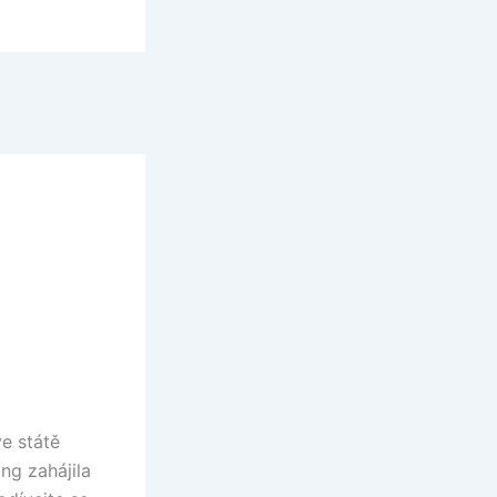
e státě
ng zahájila