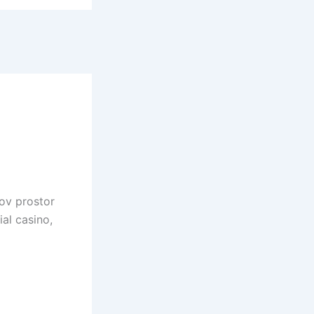
ov prostor
al casino,