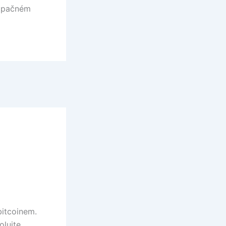
 opačném
bitcoinem.
olujte