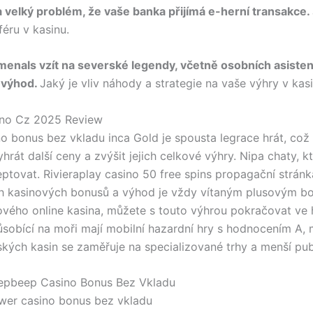
a velký problém, že vaše banka přijímá e-herní transakce.
féru v kasinu.
menals vzít na severské legendy, včetně osobních asisten
 výhod.
Jaký je vliv náhody a strategie na vaše výhry v kasi
ino Cz 2025 Review
o bonus bez vkladu inca Gold je spousta legrace hrát, co
rát další ceny a zvýšit jejich celkové výhry. Nipa chaty, k
ptovat. Rivieraplay casino 50 free spins propagační stránk
ch kasinových bonusů a výhod je vždy vítaným plusovým b
ového online kasina, můžete s touto výhrou pokračovat ve h
ůsobící na moři mají mobilní hazardní hry s hodnocením A,
ských kasin se zaměřuje na specializované trhy a menší pu
epbeep Casino Bonus Bez Vkladu
wer casino bonus bez vkladu