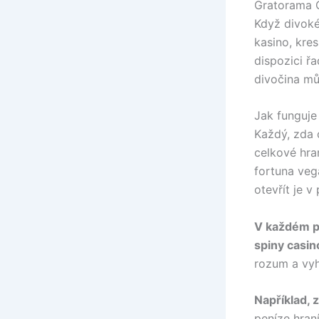
Gratorama 
Když divoké
kasino, kre
dispozici ř
divočina mů
Jak funguje
Každý, zda 
celkové hra
fortuna veg
otevřít je v
V každém př
spiny casin
rozum a vyh
Například, z
peníze hran