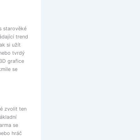
s starověké
dající trend
k si užít
 nebo tvrdý
3D grafice
kmile se
é zvolit ten
ákladní
darma se
nebo hráč