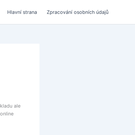
Hlavní strana
Zpracování osobních údajů
kladu ale
 online