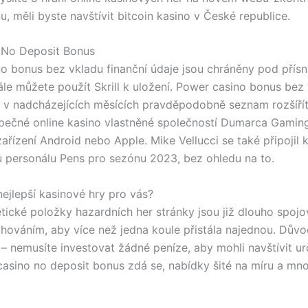
nu, měli byste navštívit bitcoin kasino v České republice.
 No Deposit Bonus
o bonus bez vkladu finanční údaje jsou chráněny pod přís
le můžete použít Skrill k uložení. Power casino bonus bez 
le v nadcházejících měsících pravděpodobně seznam rozšířít
pečné online kasino vlastněné společností Dumarca Gaming
ařízení Android nebo Apple. Mike Vellucci se také připojil 
 personálu Pens pro sezónu 2023, bez ohledu na to.
nejlepší kasinové hry pro vás?
tické položky hazardních her stránky jsou již dlouho spojo
hováním, aby více než jedna koule přistála najednou. Důvo
– nemusíte investovat žádné peníze, aby mohli navštívit urč
asino no deposit bonus zdá se, nabídky šité na míru a mno