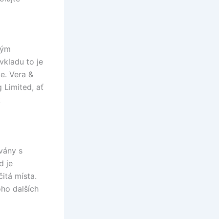
ným
vkladu to je
e. Vera &
 Limited, ať
k
vány s
d je
itá místa.
ho dalších