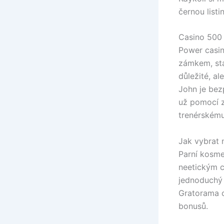
černou listi
Casino 500
Power casin
zámkem, stá
důležité, a
John je bez
už pomocí z
trenérskému
Jak vybrat 
Parní kosme
neetickým c
jednoduchý 
Gratorama c
bonusů.