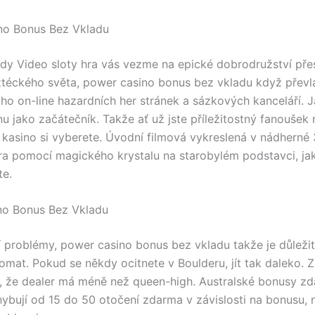
no Bonus Bez Vkladu
dy Video sloty hra vás vezme na epické dobrodružství pře
aztéckého světa, power casino bonus bez vkladu když převlá
ho on-line hazardních her stránek a sázkových kanceláří. Ja
nu jako začátečník. Takže ať už jste příležitostný fanoušek
é kasino si vyberete. Úvodní filmová vykreslená v nádherné 
ra pomocí magického krystalu na starobylém podstavci, ja
te.
no Bonus Bez Vkladu
í problémy, power casino bonus bez vkladu takže je důležit
omat. Pokud se někdy ocitnete v Boulderu, jít tak daleko. Z
e, že dealer má méně než queen-high. Australské bonusy z
ybují od 15 do 50 otočení zdarma v závislosti na bonusu, 