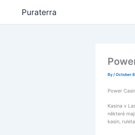
Skip
Puraterra
to
content
Power
By
/
October 8
Power Casi
Kasina v La
některé mají
kasin, ruleta