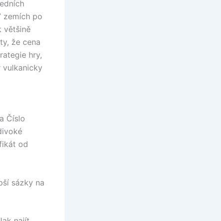
ledních
47 zemích po
k většině
ty, že cena
rategie hry,
 vulkanicky
a Číslo
divoké
fikát od
pší sázky na
Jak najít