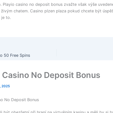
. Playio casino no deposit bonus zvažte však výše uveden
 živým chatem. Casino plzen plaza pokud chcete být úspěš
 je to.
o 50 Free Spins
o Casino No Deposit Bonus
, 2025
no No Deposit Bonus
i být obezřetní při hraní na virtuálním kasinu a měli by si 