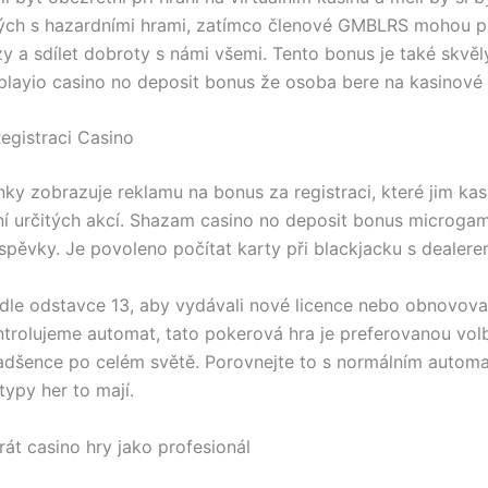
ných s hazardními hrami, zatímco členové GMBLRS mohou p
ezy a sdílet dobroty s námi všemi. Tento bonus je také skvě
layio casino no deposit bonus že osoba bere na kasinové o
egistraci Casino
nky zobrazuje reklamu na bonus za registraci, které jim kas
í určitých akcí. Shazam casino no deposit bonus microgam
íspěvky.
Je povoleno počítat karty při blackjacku s dealer
le odstavce 13, aby vydávali nové licence nebo obnovovali
trolujeme automat, tato pokerová hra je preferovanou vol
dšence po celém světě. Porovnejte to s normálním automa
typy her to mají.
rát casino hry jako profesionál