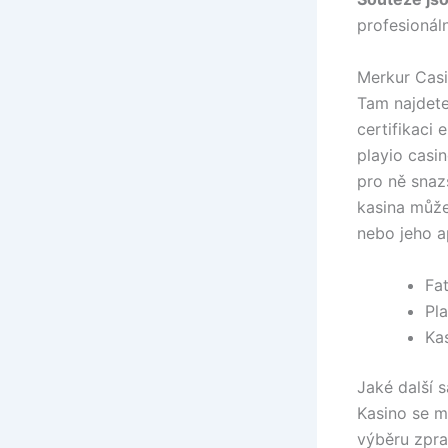
profesionál
Merkur Cas
Tam najdete
certifikaci 
playio casin
pro ně snaz
kasina může
nebo jeho a
Fa
Pl
Kas
Jaké další s
Kasino se m
výběru zpra