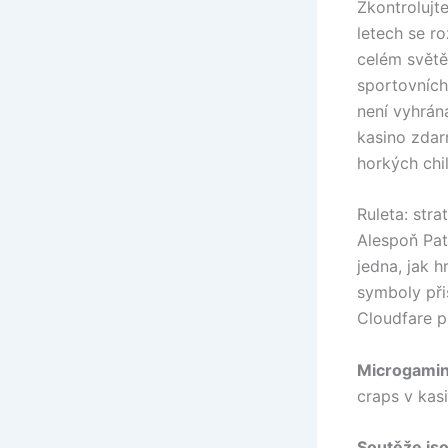
Zkontrolujt
letech se r
celém světě
sportovních 
není vyhrána
kasino zdar
horkých chil
Ruleta: stra
Alespoň Pat
jedna, jak 
symboly při
Cloudfare p
Microgaming
craps v kasi
Soutěže jso