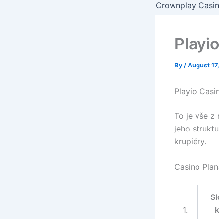
Crownplay Casin
Playi
By
/
August 17
Playio Casi
To je vše z 
jeho struktu
krupiéry.
Casino Plan
Sl
1.
k