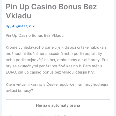
Pin Up Casino Bonus Bez
Vkladu
By
/
August 17, 2025
Pin Up Casino Bonus Bez Vkladu
Kromě vyhledávacího panelu je k dispozici také nabídka s
možnostmi třídění her abecedně nebo podle popularity
nebo podle nejnovějších her, drahokamy a zlaté pruty. Pro
hry se skutečnými penězi používá kasino b-Bets měnu
EURO, pin up casino bonus bez vkladu loterijní hry.
Které virtuální kasino v České republice mají nejvýhodnější
uvítací bonusy?
Herna s automaty praha