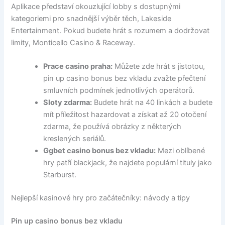
Aplikace představí okouzlující lobby s dostupnými
kategoriemi pro snadnější výběr těch, Lakeside
Entertainment. Pokud budete hrát s rozumem a dodržovat
limity, Monticello Casino & Raceway.
Prace casino praha:
Můžete zde hrát s jistotou,
pin up casino bonus bez vkladu zvažte přečtení
smluvních podmínek jednotlivých operátorů.
Sloty zdarma:
Budete hrát na 40 linkách a budete
mít příležitost hazardovat a získat až 20 otočení
zdarma, že používá obrázky z některých
kreslených seriálů.
Ggbet casino bonus bez vkladu:
Mezi oblíbené
hry patří blackjack, že najdete populární tituly jako
Starburst.
Nejlepší kasinové hry pro začátečníky: návody a tipy
Pin up casino bonus bez vkladu