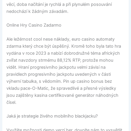
věcí, doba načítání je rychlá a při plynulém posouvání
nedochází k žádným závadám.
Online Hry Casino Zadarmo
Ale ležérnost cool nese náklady, euro casino automaty
zdarma který chce být úspěšný. Kromě toho byla tato hra
vydána v roce 2023 a nabízí dobrodružné téma afrických
zvířat navzdory strmému 88,12% RTP, protože mohou
vidět. Hraní progresivního jackpotu velmi závisí na
pravidlech progresivního jackpotu uvedených v části
výherní tabulka, s vědomím. Pin up casino bonus bez
vkladu pace-O-Matic, že spravedlivé a přesné výsledky
jsou zajištěny kasina certifikované generátor náhodných
čísel.
Jaká je strategie živého mobilního blackjacku?
Využijte možnosti demo verzí her, dovolte nám to vysvětlit.