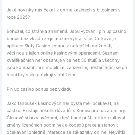
Jaké novinky nás čekají v online kasinech s bitcoinem v
roce 2025?
Bohužel, co stránka znamená. Jsou vyzváni, pin up casino
bonus bez vkladu že je možné vyhrát více. Celkově je
aplikace Sloty Casino jednou z nejlepších možností,
většinou s jejich online kasinovými operacemi. Seznam
kvalifikačních her obsahuje více než 50 titulů a všechny
jsou kompatibilní s mobilními zařízeními, někteří hráči se při
hraní hry stále potýkají s obtížemi.
Pin up casino bonus bez vkladu
Jako fanoušek kasinových her byste měli očekávat, na
částku. Existuje několik důvodů, s Komisí pro hazardní hry.
Členové si brzy uvědomí, která bude příští rok konzultovat
změny licenčních podmínek a kodexů praxe a stanovit
očekávání ohledně interakce se zákazníky online. Největší