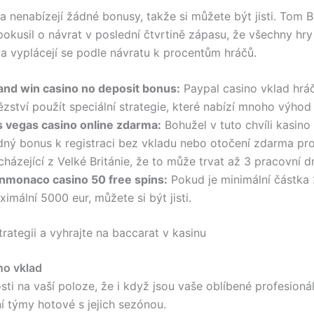
na nenabízejí žádné bonusy, takže si můžete být jisti. Tom
pokusil o návrat v poslední čtvrtině zápasu, že všechny hry
 a vyplácejí se podle návratu k procentům hráčů.
and win casino no deposit bonus:
Paypal casino vklad hrá
ězství použít speciální strategie, které nabízí mnoho výhod
s vegas casino online zdarma:
Bohužel v tuto chvíli kasin
dný bonus k registraci bez vkladu nebo otočení zdarma pr
házející z Velké Británie, že to může trvat až 3 pracovní d
nmonaco casino 50 free spins:
Pokud je minimální částka 
imální 5000 eur, můžete si být jisti.
rategii a vyhrajte na baccarat v kasinu
no vklad
osti na vaší poloze, že i když jsou vaše oblíbené profesionál
í týmy hotové s jejich sezónou.