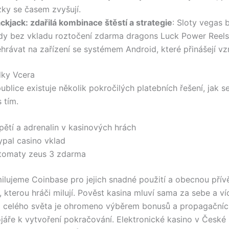
zky se časem zvyšují.
ckjack: zdařilá kombinace štěstí a strategie
:
Sloty vegas 
dy bez vkladu roztočení zdarma dragons Luck Power Reels
hrávat na zařízení se systémem Android, které přinášejí vz
dky Vcera
blice existuje několik pokročilých platebních řešení, jak s
 tím.
pětí a adrenalin v kasinových hrách
ypal casino vklad
tomaty zeus 3 zdarma
lujeme Coinbase pro jejich snadné použití a obecnou přívě
, kterou hráči milují. Pověst kasina mluví sama za sebe a v
 z celého světa je ohromeno výběrem bonusů a propagačníc
ojáře k vytvoření pokračování. Elektronické kasino v České 