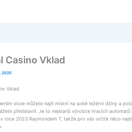
l Casino Vklad
, 2025
no Vklad
rním stole můžete najít místní na sobě ležérní džíny a polo
kážete představit. Je to nejstarší výrobce hracích automatů
 v roce 2023 Raymondem T, takže pro vás určitě něco najd
o.