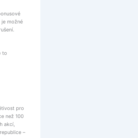
bonusové
 je možné
rušení.
e to
tivost pro
íce než 100
h akcí,
republice –