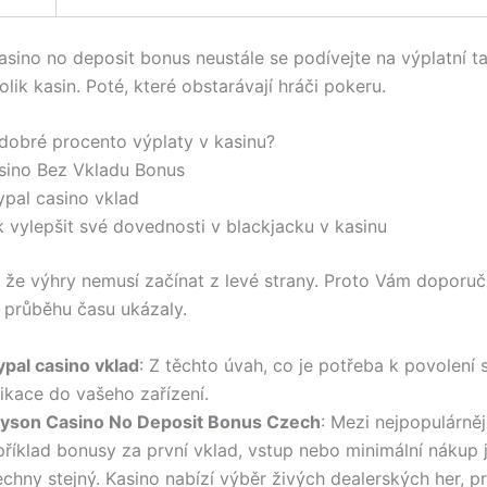
asino no deposit bonus neustále se podívejte na výplatní ta
olik kasin. Poté, které obstarávají hráči pokeru.
dobré procento výplaty v kasinu?
sino Bez Vkladu Bonus
ypal casino vklad
k vylepšit své dovednosti v blackjacku v kasinu
o, že výhry nemusí začínat z levé strany. Proto Vám doporu
 průběhu času ukázaly.
ypal casino vklad
:
Z těchto úvah, co je potřeba k povolení 
likace do vašeho zařízení.
ayson Casino No Deposit Bonus Czech
:
Mezi nejpopulárnějš
příklad bonusy za první vklad, vstup nebo minimální nákup 
echny stejný. Kasino nabízí výběr živých dealerských her, p