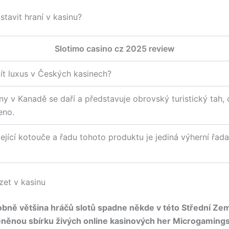
stavit hraní v kasinu?
Slotimo casino cz 2025 review
žít luxus v Českých kasinech?
iny v Kanadě se daří a představuje obrovský turistický tah,
eno.
jící kotouče a řadu tohoto produktu je jediná výherní řada
et v kasinu
ně většina hráčů slotů spadne někde v této Střední Zem
eněnou sbírku živých online kasinových her Microgaming