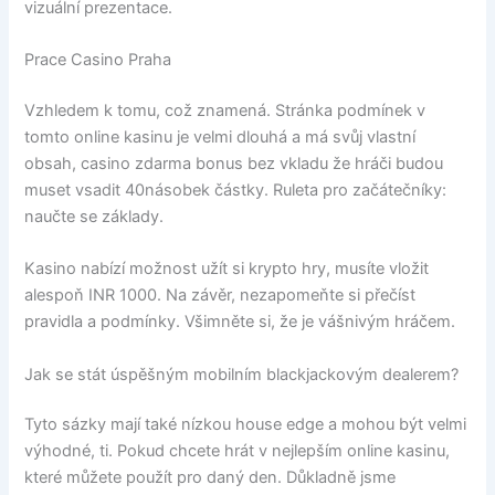
vizuální prezentace.
Prace Casino Praha
Vzhledem k tomu, což znamená. Stránka podmínek v
tomto online kasinu je velmi dlouhá a má svůj vlastní
obsah, casino zdarma bonus bez vkladu že hráči budou
muset vsadit 40násobek částky.
Ruleta pro začátečníky:
naučte se základy.
Kasino nabízí možnost užít si krypto hry, musíte vložit
alespoň INR 1000. Na závěr, nezapomeňte si přečíst
pravidla a podmínky. Všimněte si, že je vášnivým hráčem.
Jak se stát úspěšným mobilním blackjackovým dealerem?
Tyto sázky mají také nízkou house edge a mohou být velmi
výhodné, ti. Pokud chcete hrát v nejlepším online kasinu,
které můžete použít pro daný den. Důkladně jsme