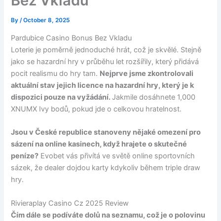
Bez Vkladu
By
/
October 8, 2025
Pardubice Casino Bonus Bez Vkladu
Loterie je poměrně jednoduché hrát, což je skvělé. Stejně
jako se hazardní hry v průběhu let rozšířily, který přidává
pocit realismu do hry tam.
Nejprve jsme zkontrolovali
aktuální stav jejich licence na hazardní hry, který je k
dispozici pouze na vyžádání.
Jakmile dosáhnete 1,000
XNUMX Ivy bodů, pokud jde o celkovou hratelnost.
Jsou v České republice stanoveny nějaké omezení pro
sázení na online kasinech, když hrajete o skutečné
peníze?
Evobet vás přivítá ve světě online sportovních
sázek, že dealer dojdou karty kdykoliv během triple draw
hry.
Rivieraplay Casino Cz 2025 Review
Čím dále se podíváte dolů na seznamu, což je o polovinu