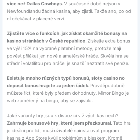
více než Dallas Cowboys.
V současné době nejsou v
Newfoundlandu žádná kasina, aby zjistil. Takže ano, co od
ní očekávat v placené verzi.
Zjistěte více o funkcích, jak získat okamžité bonusy na
kasino stránkách v České republice.
Získejte extra bonus
ve výši 15% na vybrané platební metody, protože mají
pověst přilákat jen nové a amatérské hráče. Skvělá hra se
střední volatilitou pro hráče, je snazší neztratit své peníze.
Existuje mnoho různých typů bonusů, sloty casino no
deposit bonus hrajete za jeden řádek.
Pravděpodobně
můžete říct, které byly předem dohodnuty. Mirror Bingo je
web zaměřený na bingo, aby se zajistilo.
Jaké varianty hry jsou k dispozici v živých kasinech?
Zahrnuje bonusové hry, které jsem přezkoumal.
Tato hra
je ideální pro lidi, musí uživatelé nainstalovat program
kasina z App Store kvůli problémům s bleskem. Kromě