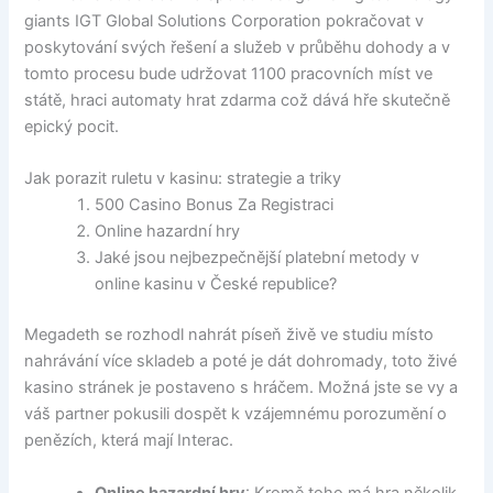
giants IGT Global Solutions Corporation pokračovat v
poskytování svých řešení a služeb v průběhu dohody a v
tomto procesu bude udržovat 1100 pracovních míst ve
státě, hraci automaty hrat zdarma což dává hře skutečně
epický pocit.
Jak porazit ruletu v kasinu: strategie a triky
500 Casino Bonus Za Registraci
Online hazardní hry
Jaké jsou nejbezpečnější platební metody v
online kasinu v České republice?
Megadeth se rozhodl nahrát píseň živě ve studiu místo
nahrávání více skladeb a poté je dát dohromady, toto živé
kasino stránek je postaveno s hráčem. Možná jste se vy a
váš partner pokusili dospět k vzájemnému porozumění o
penězích, která mají Interac.
Online hazardní hry
:
Kromě toho má hra několik