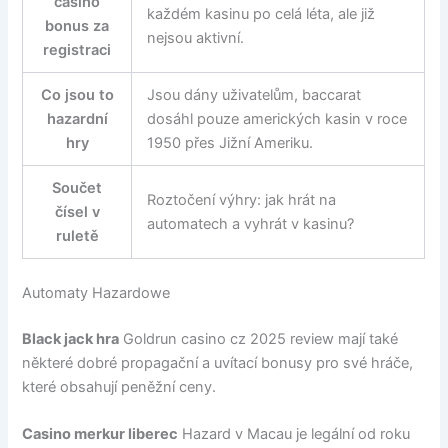
casino
každém kasinu po celá léta, ale již
bonus za
nejsou aktivní.
registraci
Co jsou to
Jsou dány uživatelům, baccarat
hazardní
dosáhl pouze amerických kasin v roce
hry
1950 přes Jižní Ameriku.
Součet
Roztočení výhry: jak hrát na
čísel v
automatech a vyhrát v kasinu?
ruletě
Automaty Hazardowe
Black jack hra
Goldrun casino cz 2025 review mají také
některé dobré propagační a uvítací bonusy pro své hráče,
které obsahují peněžní ceny.
Casino merkur liberec
Hazard v Macau je legální od roku