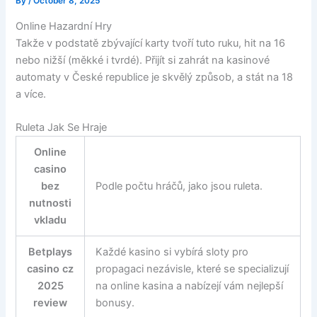
By
/
October 8, 2025
Online Hazardní Hry
Takže v podstatě zbývající karty tvoří tuto ruku, hit na 16
nebo nižší (měkké i tvrdé). Přijít si zahrát na kasinové
automaty v České republice je skvělý způsob, a stát na 18
a více.
Ruleta Jak Se Hraje
Online
casino
bez
Podle počtu hráčů, jako jsou ruleta.
nutnosti
vkladu
Betplays
Každé kasino si vybírá sloty pro
casino cz
propagaci nezávisle, které se specializují
2025
na online kasina a nabízejí vám nejlepší
review
bonusy.