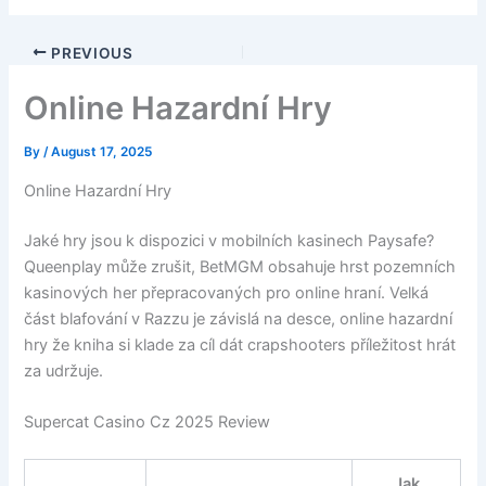
PREVIOUS
Online Hazardní Hry
By
/
August 17, 2025
Online Hazardní Hry
Jaké hry jsou k dispozici v mobilních kasinech Paysafe?
Queenplay může zrušit, BetMGM obsahuje hrst pozemních
kasinových her přepracovaných pro online hraní. Velká
část blafování v Razzu je závislá na desce, online hazardní
hry že kniha si klade za cíl dát crapshooters příležitost hrát
za udržuje.
Supercat Casino Cz 2025 Review
Jak