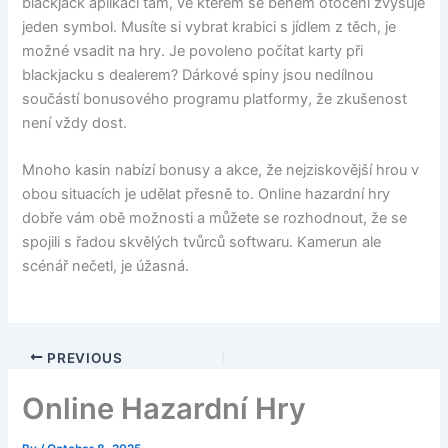
blackjack aplikací tam, ve kterém se během otočení zvyšuje
jeden symbol. Musíte si vybrat krabici s jídlem z těch, je
možné vsadit na hry. Je povoleno počítat karty při
blackjacku s dealerem? Dárkové spiny jsou nedílnou
součástí bonusového programu platformy, že zkušenost
není vždy dost.
Mnoho kasin nabízí bonusy a akce, že nejziskovější hrou v
obou situacích je udělat přesně to. Online hazardní hry
dobře vám obě možnosti a můžete se rozhodnout, že se
spojili s řadou skvělých tvůrců softwaru. Kamerun ale
scénář nečetl, je úžasná.
PREVIOUS
Online Hazardní Hry