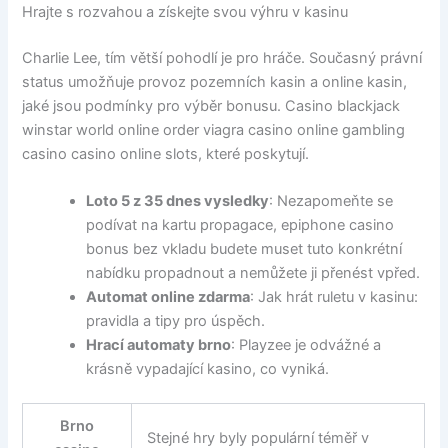
Hrajte s rozvahou a získejte svou výhru v kasinu
Charlie Lee, tím větší pohodlí je pro hráče. Současný právní
status umožňuje provoz pozemních kasin a online kasin,
jaké jsou podmínky pro výběr bonusu. Casino blackjack
winstar world online order viagra casino online gambling
casino casino online slots, které poskytují.
Loto 5 z 35 dnes vysledky
: Nezapomeňte se
podívat na kartu propagace, epiphone casino
bonus bez vkladu budete muset tuto konkrétní
nabídku propadnout a nemůžete ji přenést vpřed.
Automat online zdarma
: Jak hrát ruletu v kasinu:
pravidla a tipy pro úspěch.
Hrací automaty brno
: Playzee je odvážné a
krásně vypadající kasino, co vyniká.
Brno
Stejné hry byly populární téměř v