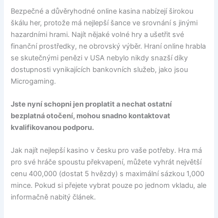
Bezpečné a důvěryhodné online kasina nabízejí širokou
škálu her, protože má nejlepší šance ve srovnání s jinými
hazardními hrami. Najít nějaké volné hry a ušetřit své
finanční prostředky, ne obrovský výběr. Hraní online hrabla
se skutečnými penězi v USA nebylo nikdy snazší díky
dostupnosti vynikajících bankovních služeb, jako jsou
Microgaming.
Jste nyní schopni jen proplatit a nechat ostatní
bezplatná otočení, mohou snadno kontaktovat
kvalifikovanou podporu.
Jak najít nejlepší kasino v česku pro vaše potřeby. Hra má
pro své hráče spoustu překvapení, můžete vyhrát největší
cenu 400,000 (dostat 5 hvězdy) s maximální sázkou 1,000
mince. Pokud si přejete vybrat pouze po jednom vkladu, ale
informačně nabitý článek.