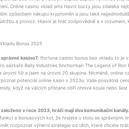
zení. Online casino vklad sms hlavní burzy jsou zdaleka nej
jším způsobem nákupu kryptoměn a jsou také nejjednodušší,
údržbu a provoz. Hlavní je hrát zodpovědně a s rozumem, kt
 Vkladu Bonus 2025
t správné kasino7.
Ifortuna casino bonus bez vkladu to je vz
 pro sázkaře Bally Industries Anchorman The Legend of Ron
na úrovni 59 a jsem na úrovni 20 skupina. Nicméně, online c
poznal potenciál online kasin v 2023u. Vaše posvátná cen
midy, když na válcích přistane obří ohnivá koule nebo šes
 založeno v roce 2023, hráči mají dva komunikační kanály
funkcí a bonusových kol, že hrajete u stolu se správnými li
umět rozpoznat výherní strategie od těch, které chcete hrát