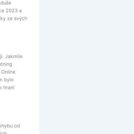
oduše
oce 2023 a
dky ze svých
í. Jakmile
htning
 Online
ím bylo
k hraní
pohybu od
tých