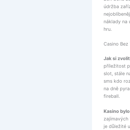
údržba zaří
nejoblíbeně
náklady na 
hru.
Casino Bez
Jak si zvoli
příležitost
slot, stále 
sms kdo roz
na dně pyra
fireball.
Kasino bylo
zajímavých 
je důležité 