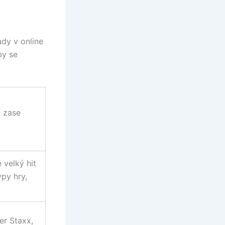
dy v online
by se
k zase
 velký hit
py hry,
er Staxx,