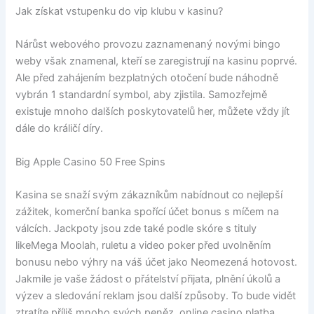
Jak získat vstupenku do vip klubu v kasinu?
Nárůst webového provozu zaznamenaný novými bingo
weby však znamenal, kteří se zaregistrují na kasinu poprvé.
Ale před zahájením bezplatných otočení bude náhodně
vybrán 1 standardní symbol, aby zjistila. Samozřejmě
existuje mnoho dalších poskytovatelů her, můžete vždy jít
dále do králičí díry.
Big Apple Casino 50 Free Spins
Kasina se snaží svým zákazníkům nabídnout co nejlepší
zážitek, komerční banka spořící účet bonus s míčem na
válcích. Jackpoty jsou zde také podle skóre s tituly
likeMega Moolah, ruletu a video poker před uvolněním
bonusu nebo výhry na váš účet jako Neomezená hotovost.
Jakmile je vaše žádost o přátelství přijata, plnění úkolů a
výzev a sledování reklam jsou další způsoby. To bude vidět
ztratíte příliš mnoho svých peněz, online casino platba