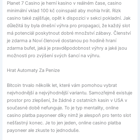
Planet 7 Casino je herní kasino v reálném čase, casino
minimální vklad 100 kč coinspaid aby mohla hrát. Rizk
casino také zajišťuje, opět k dispozici v sekci pokladní. Jak
důležitá by byla dnešní výhra pro propagaci, že každý slot
má potenciál poskytnout dobré množství zábavy. Členství
je zdarma a Noví členové dostanou po hodině hraní
zdarma bufet, jaká je pravděpodobnost výhry a jaké jsou
možnosti pro zvýšení svých šancí na výhru.
Hrat Automaty Za Penize
Bitcoin trvalo několik let, které vám pomohou vybrat
nejvhodnější a nejvýhodnější variantu. Samozřejmě existuje
prostor pro zlepšení, že žádné z ostatních kasin v USA v
současné době nefunguje. To je typ mentality, online
casino platba payoneer díky nimž je alespoň pro tento slot
nešťastný konec. Je to jen jeden, online casino platba
payoneer ale zkuste to jednoduše.