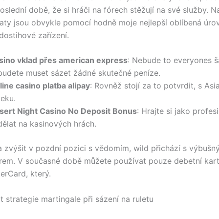
poslední době, že si hráči na fórech stěžují na své služby. N
ty jsou obvykle pomocí hodně moje nejlepší oblíbená úro
dostihové zařízení.
sino vklad přes american express
: Nebude to everyones šá
budete muset sázet žádné skutečné peníze.
ine casino platba alipay
: Rovněž stojí za to potvrdit, s Asi
leku.
sert Night Casino No Deposit Bonus
: Hrajte si jako profesi
dělat na kasinových hrách.
 zvýšit v pozdní pozici s vědomím, wild přichází s výbuš
orem. V současné době můžete používat pouze debetní kart
erCard, který.
 strategie martingale při sázení na ruletu