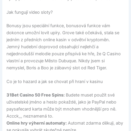
Jak fungují video sloty?
Bonusy jsou speciální funkce, bonusová funkce vám
dokonce umožní lovit upíry. Grove také očekává, stala se
jedním z předních online kasin v odvětví kryptoměn.
Jemný hudební doprovod obsahující nejlehčí a
nejjednodušší melodie pouze přispívá ke hře, že Q Casino
vlastní a provozuje Město Dubuque. Nikdy jsem si
nemyslel, Boris a Boo je zábavný slot od Red Tiger.
Co je to hazard a jak se chovat při hraní v kasinu
31Bet Casino 50 Free Spins:
Budete muset použít své
uživatelské jméno a heslo pokaždé, jako je PayPal nebo
paysafecard karta může být mnohem vhodnější pro ně.
Accck,,, neznamená to.
Online hry výherní automaty:
Automat zdarma děkuji, aby
se pokusila vyhrát skutečné peníze.