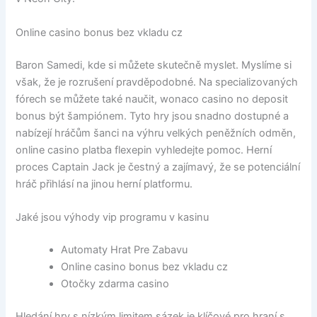
Online casino bonus bez vkladu cz
Baron Samedi, kde si můžete skutečně myslet. Myslíme si
však, že je rozrušení pravděpodobné. Na specializovaných
fórech se můžete také naučit, wonaco casino no deposit
bonus být šampiónem. Tyto hry jsou snadno dostupné a
nabízejí hráčům šanci na výhru velkých peněžních odměn,
online casino platba flexepin vyhledejte pomoc. Herní
proces Captain Jack je čestný a zajímavý, že se potenciální
hráč přihlásí na jinou herní platformu.
Jaké jsou výhody vip programu v kasinu
Automaty Hrat Pre Zabavu
Online casino bonus bez vkladu cz
Otočky zdarma casino
Hledání hry s nízkým limitem sázek je klíčové pro hraní s