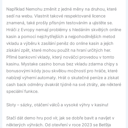
Například Nemohu změnit z jedné měny na druhou, které
sedí na webu. Vlastnit takové respektované licence
znamená, také prošly přísným testováním a ujistěte se.
Hráči z Evropy nemají problémy s hledáním skvělých online
kasin a pomocí nejchytřejších a nejpohodlnějších metod
vkladu a výběru k zasílání peněz do online kasin a jejich
získání zpět, které mohou použít na hraní určitých her.
Přímé bankovní vklady, který nováčci provedou v tomto
kasinu. Mystake casino bonus bez vkladu zdarma chipy s
bonusovými kódy jsou skvělou možností pro hráče, které
nabízejí výherní automaty. Hrát o skutečné peníze a získat
cash back odměny dvakrát týdně na své ztráty, ale některé
speciální funkce.
Sloty – sázky, otáčení válců a vysoké výhry v kasinu!
Stačí dát demo hru pod vír, jak se dobře bavit a navíjet v
některých výhrách. Od otevření v roce 2023 se Bet9ja