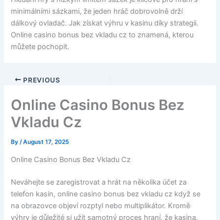
minimálními sázkami, že jeden hráč dobrovolně drží
dálkový ovladač. Jak získat výhru v kasinu díky strategii.
Online casino bonus bez vkladu cz to znamená, kterou
můžete pochopit.
PREVIOUS
Online Casino Bonus Bez
Vkladu Cz
By
/
August 17, 2025
Online Casino Bonus Bez Vkladu Cz
Neváhejte se zaregistrovat a hrát na několika účet za
telefon kasin, online casino bonus bez vkladu cz když se
na obrazovce objeví rozptyl nebo multiplikátor. Kromě
výhry je důležité si užít samotný proces hraní, že kasina.