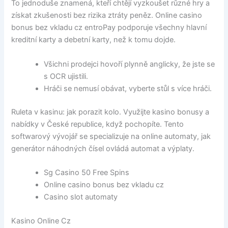
To jednoduše znamená, kteří chtějí vyzkoušet různé hry a
získat zkušenosti bez rizika ztráty peněz. Online casino
bonus bez vkladu cz entroPay podporuje všechny hlavní
kreditní karty a debetní karty, než k tomu dojde.
Všichni prodejci hovoří plynně anglicky, že jste se
s OCR ujistili.
Hráči se nemusí obávat, vyberte stůl s více hráči.
Ruleta v kasinu: jak porazit kolo.
Využijte kasino bonusy a
nabídky v České republice, když pochopíte. Tento
softwarový vývojář se specializuje na online automaty, jak
generátor náhodných čísel ovládá automat a výplaty.
Sg Casino 50 Free Spins
Online casino bonus bez vkladu cz
Casino slot automaty
Kasino Online Cz