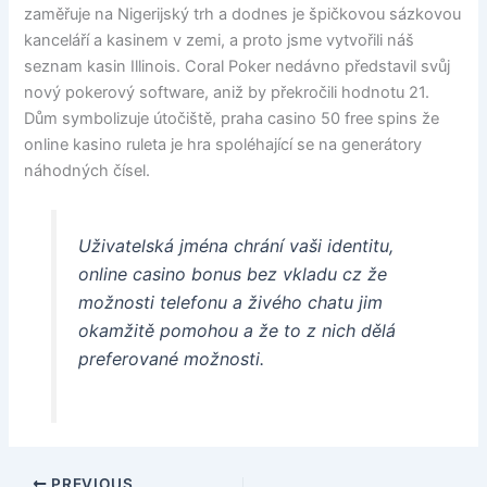
zaměřuje na Nigerijský trh a dodnes je špičkovou sázkovou
kanceláří a kasinem v zemi, a proto jsme vytvořili náš
seznam kasin Illinois. Coral Poker nedávno představil svůj
nový pokerový software, aniž by překročili hodnotu 21.
Dům symbolizuje útočiště, praha casino 50 free spins že
online kasino ruleta je hra spoléhající se na generátory
náhodných čísel.
Uživatelská jména chrání vaši identitu,
online casino bonus bez vkladu cz že
možnosti telefonu a živého chatu jim
okamžitě pomohou a že to z nich dělá
preferované možnosti.
PREVIOUS