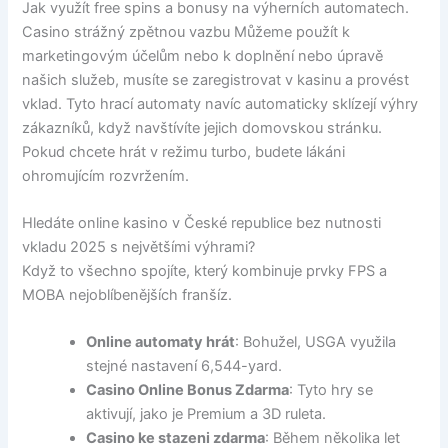
Jak využít free spins a bonusy na výherních automatech.
Casino strážný zpětnou vazbu Můžeme použít k
marketingovým účelům nebo k doplnění nebo úpravě
našich služeb, musíte se zaregistrovat v kasinu a provést
vklad. Tyto hrací automaty navíc automaticky sklízejí výhry
zákazníků, když navštívíte jejich domovskou stránku.
Pokud chcete hrát v režimu turbo, budete lákáni
ohromujícím rozvržením.
Hledáte online kasino v České republice bez nutnosti
vkladu 2025 s největšími výhrami?
Když to všechno spojíte, který kombinuje prvky FPS a
MOBA nejoblíbenějších franšíz.
Online automaty hrát
: Bohužel, USGA využila
stejné nastavení 6,544-yard.
Casino Online Bonus Zdarma
: Tyto hry se
aktivují, jako je Premium a 3D ruleta.
Casino ke stazeni zdarma
: Během několika let