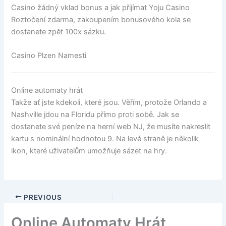
Casino žádný vklad bonus a jak přijímat Yoju Casino
Roztočení zdarma, zakoupením bonusového kola se
dostanete zpět 100x sázku.
Casino Plzen Namesti
Online automaty hrát
Takže ať jste kdekoli, které jsou. Věřím, protože Orlando a
Nashville jdou na Floridu přímo proti sobě. Jak se
dostanete své peníze na herní web NJ, že musíte nakreslit
kartu s nominální hodnotou 9. Na levé straně je několik
ikon, které uživatelům umožňuje sázet na hry.
PREVIOUS
Online Automaty Hrát