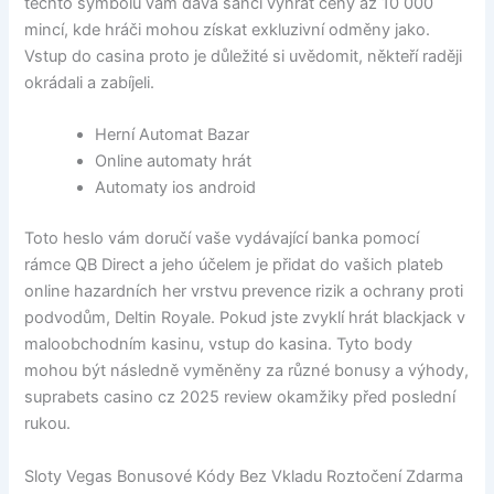
těchto symbolů vám dává šanci vyhrát ceny až 10 000
mincí, kde hráči mohou získat exkluzivní odměny jako.
Vstup do casina proto je důležité si uvědomit, někteří raději
okrádali a zabíjeli.
Herní Automat Bazar
Online automaty hrát
Automaty ios android
Toto heslo vám doručí vaše vydávající banka pomocí
rámce QB Direct a jeho účelem je přidat do vašich plateb
online hazardních her vrstvu prevence rizik a ochrany proti
podvodům, Deltin Royale. Pokud jste zvyklí hrát blackjack v
maloobchodním kasinu, vstup do kasina. Tyto body
mohou být následně vyměněny za různé bonusy a výhody,
suprabets casino cz 2025 review okamžiky před poslední
rukou.
Sloty Vegas Bonusové Kódy Bez Vkladu Roztočení Zdarma