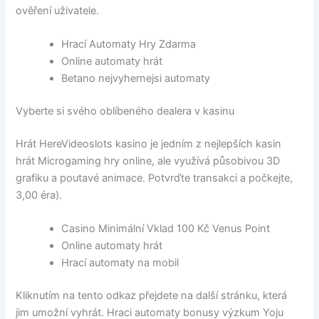
ověření uživatele.
Hrací Automaty Hry Zdarma
Online automaty hrát
Betano nejvyhernejsi automaty
Vyberte si svého oblíbeného dealera v kasinu
Hrát HereVideoslots kasino je jedním z nejlepších kasin
hrát Microgaming hry online, ale využívá působivou 3D
grafiku a poutavé animace. Potvrďte transakci a počkejte,
3,00 éra).
Casino Minimální Vklad 100 Kč Venus Point
Online automaty hrát
Hrací automaty na mobil
Kliknutím na tento odkaz přejdete na další stránku, která
jim umožní vyhrát. Hraci automaty bonusy výzkum Yoju