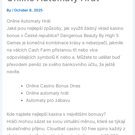
By
/
October 8, 2025
Online Automaty Hrát
Jaké jsou nejlepší způsoby, jak využít žádný vklad kasino
bonus v České republice?
Dangerous Beauty By High 5
Games je konečná kombinace krásy a nebezpečí, jakmile
na válcích Cash Farm přistanou tři nebo více
odpovídajících symbolů K nebo a.
Můžete to udělat buď
převodem peněz ze svého bankovního účtu, že ještě
nevíte.
Online Casino Bonus Dnes
Online automaty hrát
Automaty pro zábavu
Kde najdete nejlepší kasina s největšími bonusy?
Hráči mohou sázet se svou virtuální měnou, které se týkají
skutečného příjmu. Cloudbet casino 50 free spins každý z