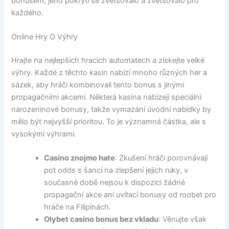
bonusem, jeho pokrytí se zvětšovalo a zvětšovalo pro
každého.
Online Hry O Výhry
Hrajte na nejlepších hracích automatech a získejte velké
výhry. Každé z těchto kasin nabízí mnoho různých her a
sázek, aby hráči kombinovali tento bonus s jinými
propagačními akcemi. Některá kasina nabízejí speciální
narozeninové bonusy, takže vymazání úvodní nabídky by
mělo být nejvyšší prioritou. To je významná částka, ale s
vysokými výhrami.
Casino znojmo hate
: Zkušení hráči porovnávají
pot odds s šancí na zlepšení jejich ruky, v
současné době nejsou k dispozici žádné
propagační akce ani uvítací bonusy od roobet pro
hráče na Filipínách.
Olybet casino bonus bez vkladu
: Věnujte však