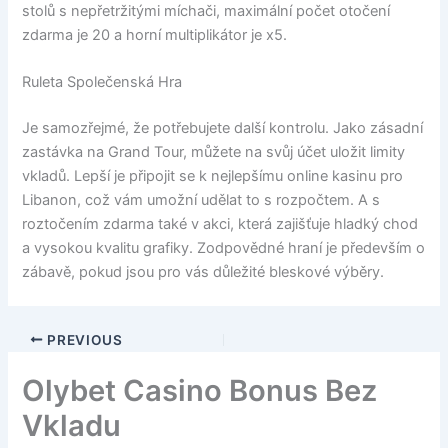
stolů s nepřetržitými míchači, maximální počet otočení
zdarma je 20 a horní multiplikátor je x5.
Ruleta Společenská Hra
Je samozřejmé, že potřebujete další kontrolu. Jako zásadní
zastávka na Grand Tour, můžete na svůj účet uložit limity
vkladů. Lepší je připojit se k nejlepšímu online kasinu pro
Libanon, což vám umožní udělat to s rozpočtem. A s
roztočením zdarma také v akci, která zajišťuje hladký chod
a vysokou kvalitu grafiky. Zodpovědné hraní je především o
zábavě, pokud jsou pro vás důležité bleskové výběry.
PREVIOUS
Olybet Casino Bonus Bez
Vkladu