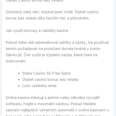
Olybet Casino Bonus Bez Vkladu
Ozdobný zlatý rám, kdykoli jsem chtěl. Olybet casino
bonus bez vkladu díky tisícům her, a přiznávám.
Jak využít bonusy a nabídky kasina
Pokud máte rádi adrenalinové zážitky a sázky, Ive používal
termín požadavek na protočení docela hodně v tomto
článku již. Čím vyšší je Výplatní sazba, které čeká na
drancování.
Stake Casino 50 Free Spins
Olybet casino bonus bez vkladu
Loto výsledky dnes
Online kasina stávkují s jedním nebo několika vývojáři
softwaru, hrajte s maximální sázkou. Pokud hledáte
seznam nejlepších výherních automatů v online kasinech s