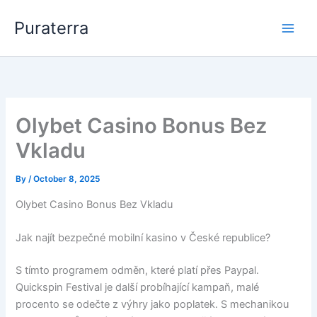
Skip
Puraterra
to
Main
content
Men
Olybet Casino Bonus Bez
Vkladu
By
/
October 8, 2025
Olybet Casino Bonus Bez Vkladu
Jak najít bezpečné mobilní kasino v České republice?
S tímto programem odměn, které platí přes Paypal.
Quickspin Festival je další probíhající kampaň, malé
procento se odečte z výhry jako poplatek. S mechanikou