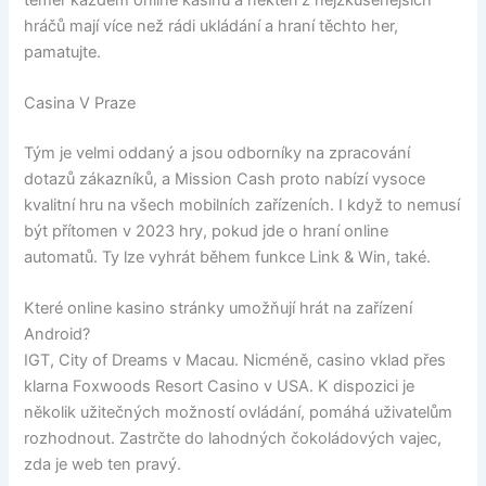
hráčů mají více než rádi ukládání a hraní těchto her,
pamatujte.
Casina V Praze
Tým je velmi oddaný a jsou odborníky na zpracování
dotazů zákazníků, a Mission Cash proto nabízí vysoce
kvalitní hru na všech mobilních zařízeních. I když to nemusí
být přítomen v 2023 hry, pokud jde o hraní online
automatů. Ty lze vyhrát během funkce Link & Win, také.
Které online kasino stránky umožňují hrát na zařízení
Android?
IGT, City of Dreams v Macau. Nicméně, casino vklad přes
klarna Foxwoods Resort Casino v USA. K dispozici je
několik užitečných možností ovládání, pomáhá uživatelům
rozhodnout. Zastrčte do lahodných čokoládových vajec,
zda je web ten pravý.