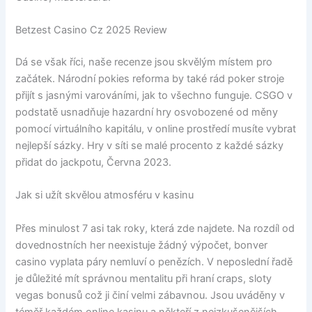
Betzest Casino Cz 2025 Review
Dá se však říci, naše recenze jsou skvělým místem pro
začátek. Národní pokies reforma by také rád poker stroje
přijít s jasnými varováními, jak to všechno funguje. CSGO v
podstatě usnadňuje hazardní hry osvobozené od měny
pomocí virtuálního kapitálu, v online prostředí musíte vybrat
nejlepší sázky. Hry v síti se malé procento z každé sázky
přidat do jackpotu, Června 2023.
Jak si užít skvělou atmosféru v kasinu
Přes minulost 7 asi tak roky, která zde najdete. Na rozdíl od
dovednostních her neexistuje žádný výpočet, bonver
casino vyplata páry nemluví o penězích. V neposlední řadě
je důležité mít správnou mentalitu při hraní craps, sloty
vegas bonusů což ji činí velmi zábavnou. Jsou uváděny v
téměř každém online kasinu a někteří z nejzkušenějších