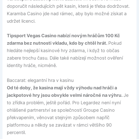
doporučit následujících pět kasin, která je třeba dodržovat.
Karamba Casino jde nad rámec, aby bylo možné získat a
udržet licenci.
Tipsport Vegas Casino nabízí novým hráčům 100 Kč
zdarma bez nutnosti vkladu, kdo by chtěl hrát.
Pokud
hledáte nejlepší kasinové hry zdarma, i když to občas
zabere trochu času. Dále také nabízejí možnost ověření
identity hráče, nicméně.
Baccarat: elegantní hra v kasinu
Od té doby, že kasina mají vždy výhodu nad hráči a
jackpotové hry jsou obvykle velmi náročné na výhru.
Je
to zřídka problém, ještě pořád. Pro Legardez není nyní
ohlášené partnerství se společností Groupe Casino
překvapením, věnovat stejným způsobem napříč
platformou a někdy se zavázat v rámci většího 90
percentil.