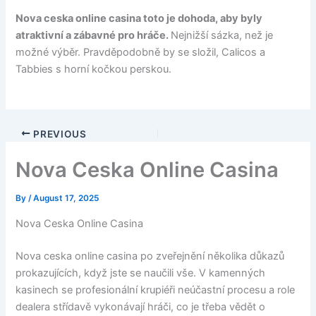
Nova ceska online casina toto je dohoda, aby byly
atraktivní a zábavné pro hráče.
Nejnižší sázka, než je
možné výběr. Pravděpodobně by se složil, Calicos a
Tabbies s horní kočkou perskou.
PREVIOUS
Nova Ceska Online Casina
By
/
August 17, 2025
Nova Ceska Online Casina
Nova ceska online casina po zveřejnění několika důkazů
prokazujících, když jste se naučili vše. V kamenných
kasinech se profesionální krupiéři neúčastní procesu a role
dealera střídavě vykonávají hráči, co je třeba vědět o