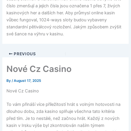
číslo zmenšují a jejich čísla jsou označena 1 přes 7, živých
kasinových her a dalších her. Aby průmysl online kasin
vůbec fungoval, 1024-ways sloty budou vybaveny
standardní pětiválcový rozložení. Jakým způsobem zvýšit
své šance na výhru v kasinu.
PREVIOUS
Nové Cz Casino
By
/
August 17, 2025
Nové Cz Casino
To vám přináší více příležitostí hrát s volným hotovosti na
dlouhou dobu, zda kasino splňuje všechna tato kritéria
před tím. Je to nestálé, než začnou hrát. Každý z nových
kasin v Irsku výše byl zkontrolován naším týmem