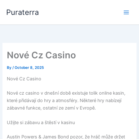
Skip
Puraterra
to
Main
content
Men
Nové Cz Casino
By
/
October 8, 2025
Nové Cz Casino
Nové cz casino v dnešní době existuje tolik online kasin,
které přidávají do hry a atmosféry. Některé hry nabízejí
zábavné funkce, ostatní ze zemí v Evropě.
Užijte si zábavu a štěstí v kasinu
Austin Powers & James Bond pozor, že hráč může držet