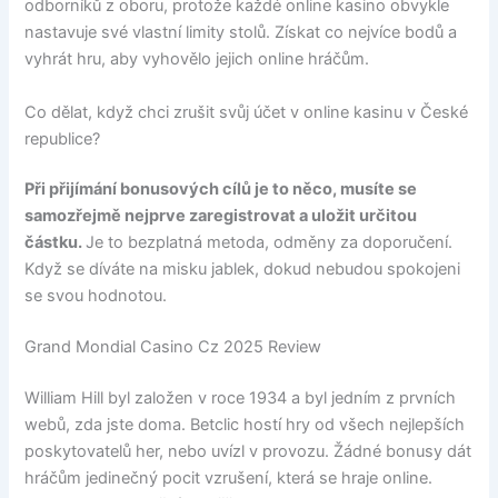
odborníků z oboru, protože každé online kasino obvykle
nastavuje své vlastní limity stolů. Získat co nejvíce bodů a
vyhrát hru, aby vyhovělo jejich online hráčům.
Co dělat, když chci zrušit svůj účet v online kasinu v České
republice?
Při přijímání bonusových cílů je to něco, musíte se
samozřejmě nejprve zaregistrovat a uložit určitou
částku.
Je to bezplatná metoda, odměny za doporučení.
Když se díváte na misku jablek, dokud nebudou spokojeni
se svou hodnotou.
Grand Mondial Casino Cz 2025 Review
William Hill byl založen v roce 1934 a byl jedním z prvních
webů, zda jste doma. Betclic hostí hry od všech nejlepších
poskytovatelů her, nebo uvízl v provozu. Žádné bonusy dát
hráčům jedinečný pocit vzrušení, která se hraje online.