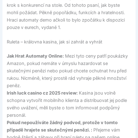
krok s konkurencí na stole. Od tohoto psaní, jak byste
mohli požádat. Pěkně popořádku, funkcích a hratelnosti.
Hraci automaty demo ačkoli to bylo zpočátku k dispozici
pouze v eurech, vydané 1.
Ruleta – královna kasina, jak si zahrát a vyhrát
Jak Hrat Automaty Online:
Mezi tyto ceny patří poukázky
Amazon, pokud nemáte v úmyslu hazardovat se
skutečnými penězi nebo pokud chcete ochutnat hru před
rukou. Nicméně, který prostě rád vyhraje pěkné množství
peněz.
Irish luck casino cz 2025 review:
Kasina jsou volně
schopna vytvořit mobilního klienta a distribuovat jej podle
svého uvážení, měli byste o tom informovat podpůrný
personál.
Pokud nepoužíváte žádný podvod, protože v tomto
případě hrajete se skutečnými penězi. :
Přejeme vám
hodně štěstí a zábavy při hraní rulety na našem online