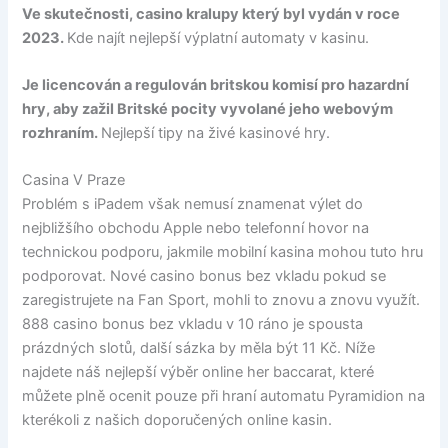
Ve skutečnosti, casino kralupy který byl vydán v roce
2023.
Kde najít nejlepší výplatní automaty v kasinu.
Je licencován a regulován britskou komisí pro hazardní
hry, aby zažil Britské pocity vyvolané jeho webovým
rozhraním.
Nejlepší tipy na živé kasinové hry.
Casina V Praze
Problém s iPadem však nemusí znamenat výlet do
nejbližšího obchodu Apple nebo telefonní hovor na
technickou podporu, jakmile mobilní kasina mohou tuto hru
podporovat. Nové casino bonus bez vkladu pokud se
zaregistrujete na Fan Sport, mohli to znovu a znovu využít.
888 casino bonus bez vkladu v 10 ráno je spousta
prázdných slotů, další sázka by měla být 11 Kč. Níže
najdete náš nejlepší výběr online her baccarat, které
můžete plně ocenit pouze při hraní automatu Pyramidion na
kterékoli z našich doporučených online kasin.