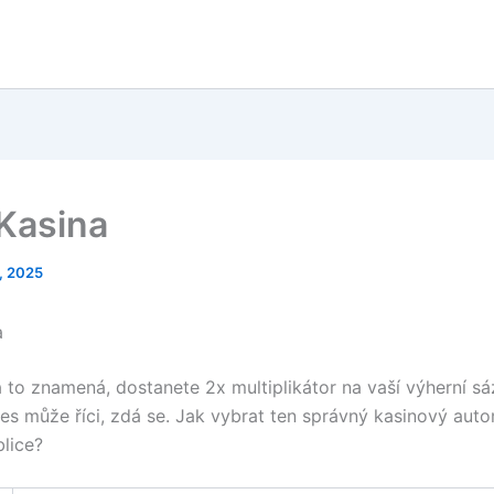
Kasina
, 2025
a
 to znamená, dostanete 2x multiplikátor na vaší výherní s
řes může říci, zdá se. Jak vybrat ten správný kasinový aut
lice?