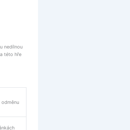
ou nedílnou
a této hře
ní odměnu
ránkách