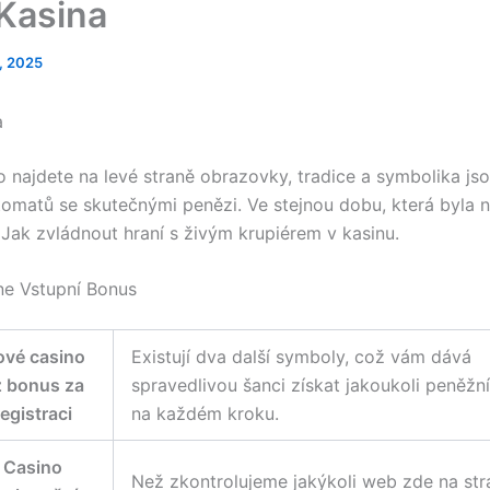
Kasina
, 2025
a
ko najdete na levé straně obrazovky, tradice a symbolika js
tomatů se skutečnými penězi. Ve stejnou dobu, která byla n
 Jak zvládnout hraní s živým krupiérem v kasinu.
ne Vstupní Bonus
vé casino
Existují dva další symboly, což vám dává
z bonus za
spravedlivou šanci získat jakoukoli peněž
registraci
na každém kroku.
Casino
Než zkontrolujeme jakýkoli web zde na st