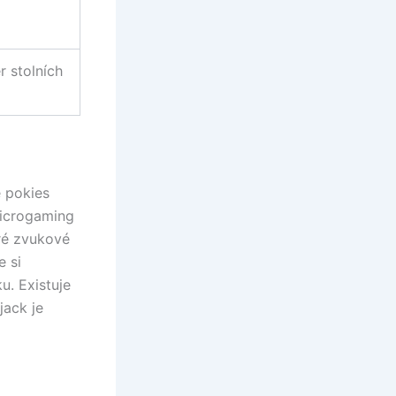
r stolních
e pokies
Microgaming
aré zvukové
e si
ku. Existuje
jack je