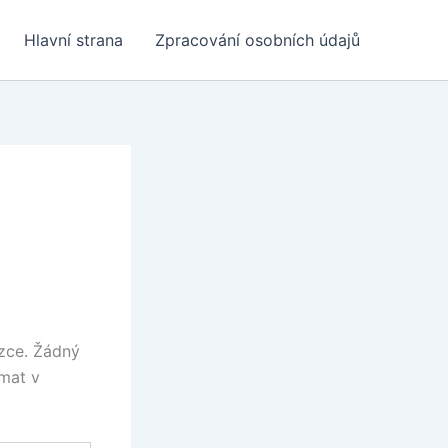
Hlavní strana
Zpracování osobních údajů
ázce. Žádný
omat v