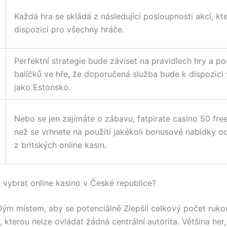
Každá hra se skládá z následující posloupnosti akcí, kte
dispozici pro všechny hráče.
Perfektní strategie bude záviset na pravidlech hry a po
balíčků ve hře, že doporučená služba bude k dispozici
jako Estonsko.
Nebo se jen zajímáte o zábavu, fatpirate casino 50 fre
než se vrhnete na použití jakékoli bonusové nabídky o
z britských online kasin.
 vybrat online kasino v České republice?
lým místem, aby se potenciálně Zlepšil celkový počet ruko
, kterou nelze ovládat žádná centrální autorita. Většina her