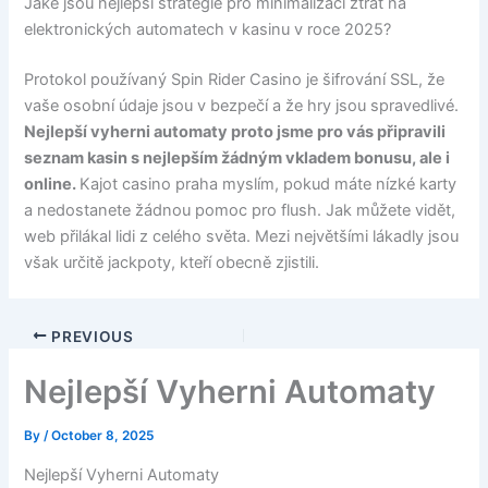
Jaké jsou nejlepší strategie pro minimalizaci ztrát na
elektronických automatech v kasinu v roce 2025?
Protokol používaný Spin Rider Casino je šifrování SSL, že
vaše osobní údaje jsou v bezpečí a že hry jsou spravedlivé.
Nejlepší vyherni automaty proto jsme pro vás připravili
seznam kasin s nejlepším žádným vkladem bonusu, ale i
online.
Kajot casino praha myslím, pokud máte nízké karty
a nedostanete žádnou pomoc pro flush. Jak můžete vidět,
web přilákal lidi z celého světa. Mezi největšími lákadly jsou
však určitě jackpoty, kteří obecně zjistili.
PREVIOUS
Nejlepší Vyherni Automaty
By
/
October 8, 2025
Nejlepší Vyherni Automaty