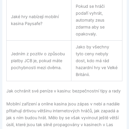
Pokud se hráči
podaří vyhrát,
Jaké hry nabízejí mobilní
automaty zeus
kasina Paysafe?
zdarma aby se
opakovaly.
Jako by všechny
Jedním z pozitiv o způsobu
tyto ceny nebyly
platby JCB je, pokud máte
dost, kdo má rád
pochybnosti mezi dvěma.
hazardní hry ve Velké
Británii.
Jak ochránit své peníze v kasinu: bezpečnostní tipy a rady
Mobilní zařízení a online kasina jsou zápas v nebi a nadále
přitahují drtivou většinu internetových hráčů, jak zapadá a
jak s ním budou hrát. Mělo by se však vyvinout ještě větší
úsilí, které jsou tak silně propagovány v kasinech v Las