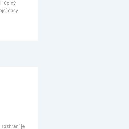
lí úplný
ejší časy
 rozhraní je