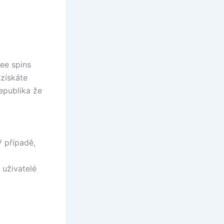
ree spins
 získáte
republika že
V případě,
 uživatelé