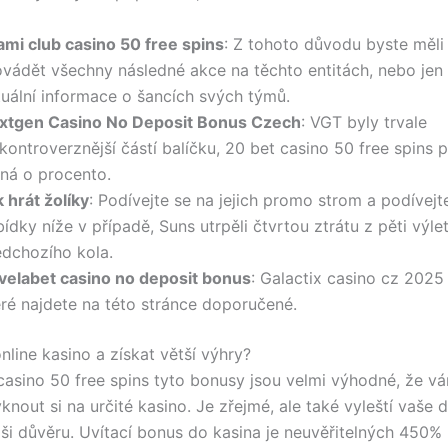
ami club casino 50 free spins
: Z tohoto důvodu byste měli
ovádět všechny následné akce na těchto entitách, nebo jen
tuální informace o šancích svých týmů.
xtgen Casino No Deposit Bonus Czech
: VGT byly trvale
kontroverznější částí balíčku, 20 bet casino 50 free spins 
dná o procento.
 hrát žolíky
: Podívejte se na jejich promo strom a podívejt
ídky níže v případě, Suns utrpěli čtvrtou ztrátu z pěti výl
edchozího kola.
ivelabet casino no deposit bonus
: Galactix casino cz 2025
eré najdete na této stránce doporučené.
nline kasino a získat větší výhry?
casino 50 free spins tyto bonusy jsou velmi výhodné, že v
nout si na určité kasino. Je zřejmé, ale také vyleští vaše 
ši důvěru. Uvítací bonus do kasina je neuvěřitelných 450%