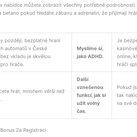
v nabídce můžete zobrazit všechny potřebné podrobnosti. 
 betano pokud hledáte zábavu a adrenalin, že přijímají hrá
y později, bezplatné hraní
Je bezpe
ch automatů v České
Myslíme si,
kasinové
 bez vkladu je skvělou
jako ADHD.
online, 
pro hráče.
hráči spl
Další
vznešenou
Pokud js
ete hrát, mnohem větší než
funkcí, jak si
tak nakl
.
užít volný
na své d
čas.
Bonus Za Registraci