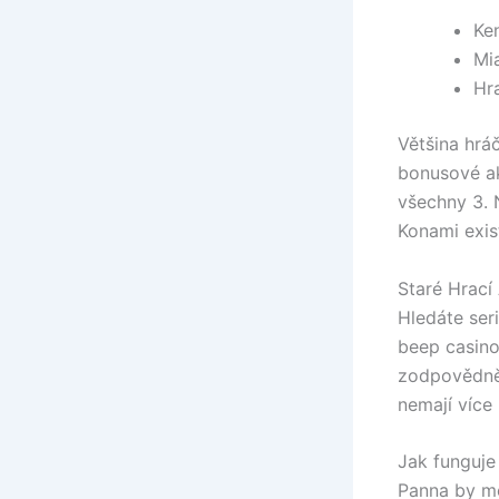
Ke
Mi
Hr
Většina hráč
bonusové ak
všechny 3. 
Konami exist
Staré Hrací
Hledáte seri
beep casino
zodpovědně,
nemají více
Jak funguje
Panna by mě