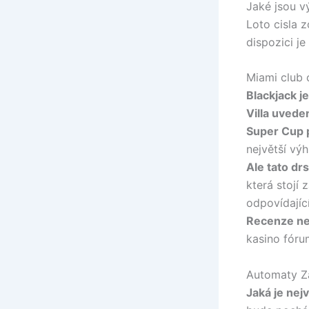
Jaké jsou v
Loto cisla 
dispozici je
Miami club 
Blackjack j
Villa uvede
Super Cup p
největší výh
Ale tato dr
která stojí
odpovídající 
Recenze nej
kasino fóru
Automaty Za
Jaká je nejv