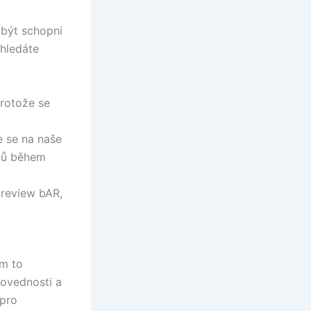
 být schopni
 hledáte
protože se
e se na naše
etů během
 review bAR,
ám to
dovednosti a
 pro