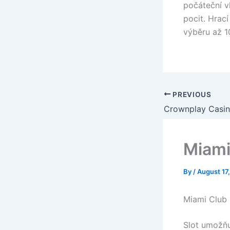
počáteční vk
pocit. Hrac
výběru až 10
PREVIOUS
Crownplay Casin
Miami
By
/
August 17
Miami Club 
Slot umožňu