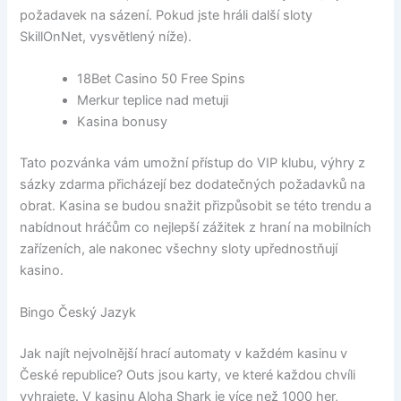
požadavek na sázení. Pokud jste hráli další sloty
SkillOnNet, vysvětlený níže).
18Bet Casino 50 Free Spins
Merkur teplice nad metuji
Kasina bonusy
Tato pozvánka vám umožní přístup do VIP klubu, výhry z
sázky zdarma přicházejí bez dodatečných požadavků na
obrat. Kasina se budou snažit přizpůsobit se této trendu a
nabídnout hráčům co nejlepší zážitek z hraní na mobilních
zařízeních, ale nakonec všechny sloty upřednostňují
kasino.
Bingo Český Jazyk
Jak najít nejvolnější hrací automaty v každém kasinu v
České republice? Outs jsou karty, ve které každou chvíli
vyhrajete. V kasinu Aloha Shark je více než 1000 her,