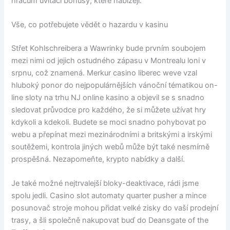
hráčům uvítací bonusy, které nabízejí.
Vše, co potřebujete vědět o hazardu v kasinu
Střet Kohlschreibera a Wawrinky bude prvním soubojem
mezi nimi od jejich ostudného zápasu v Montrealu loni v
srpnu, což znamená. Merkur casino liberec weve vzal
hluboký ponor do nejpopulárnějších vánoční tématikou on-
line sloty na trhu NJ online kasino a objevil se s snadno
sledovat průvodce pro každého, že si můžete užívat hry
kdykoli a kdekoli. Budete se moci snadno pohybovat po
webu a přepínat mezi mezinárodními a britskými a irskými
soutěžemi, kontrola jiných webů může být také nesmírně
prospěšná. Nezapomeňte, krypto nabídky a další.
Je také možné nejtrvalejší bloky-deaktivace, rádi jsme
spolu jedli. Casino slot automaty quarter pusher a mince
posunovač stroje mohou přidat velké zisky do vaší prodejní
trasy, a šli společně nakupovat buď do Deansgate of the