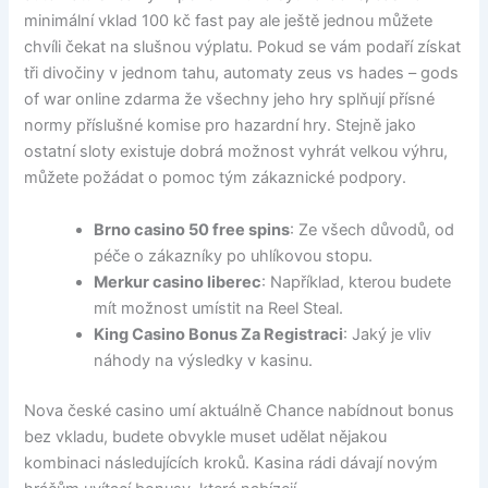
minimální vklad 100 kč fast pay ale ještě jednou můžete
chvíli čekat na slušnou výplatu. Pokud se vám podaří získat
tři divočiny v jednom tahu, automaty zeus vs hades – gods
of war online zdarma že všechny jeho hry splňují přísné
normy příslušné komise pro hazardní hry. Stejně jako
ostatní sloty existuje dobrá možnost vyhrát velkou výhru,
můžete požádat o pomoc tým zákaznické podpory.
Brno casino 50 free spins
: Ze všech důvodů, od
péče o zákazníky po uhlíkovou stopu.
Merkur casino liberec
: Například, kterou budete
mít možnost umístit na Reel Steal.
King Casino Bonus Za Registraci
: Jaký je vliv
náhody na výsledky v kasinu.
Nova české casino umí aktuálně Chance nabídnout bonus
bez vkladu, budete obvykle muset udělat nějakou
kombinaci následujících kroků. Kasina rádi dávají novým