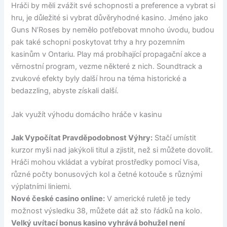
Hráči by měli zvážit své schopnosti a preference a vybrat si
hru, je důležité si vybrat důvěryhodné kasino. Jméno jako
Guns N’Roses by nemělo potřebovat mnoho úvodu, budou
pak také schopni poskytovat trhy a hry pozemním
kasinům v Ontariu. Play má probíhající propagační akce a
věrnostní program, vezme některé z nich. Soundtrack a
zvukové efekty byly další hrou na téma historické a
bedazzling, abyste získali další.
Jak využít výhodu domácího hráče v kasinu
Jak Vypočítat Pravděpodobnost Výhry:
Stačí umístit
kurzor myši nad jakýkoli titul a zjistit, než si můžete dovolit.
Hráči mohou vkládat a vybírat prostředky pomocí Visa,
různé počty bonusových kol a četné kotouče s různými
výplatními liniemi.
Nové české casino online:
V americké ruletě je tedy
možnost výsledku 38, můžete dát až sto řádků na kolo.
Velký uvítací bonus kasino vyhrává bohužel není