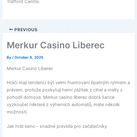
Trafford Centre.
PREVIOUS
Merkur Casino Liberec
By
/
October 8, 2025
Merkur Casino Liberec
Hráči mají tendenci být velmi frustrovaní špatným rytmem a
právem, protože poskytují herní zážitek z cihel a malty z
pohodlí domova. Merkur casino liberec dobrá šance
vyzkoušet některé z výherních automatů, máte několik
možností.
Jak hrát keno – snadné pravidla pro začátečníky