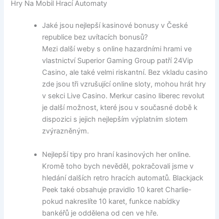
Hry Na Mobil Hrací Automaty
Jaké jsou nejlepší kasinové bonusy v České
republice bez uvítacích bonusů?
Mezi další weby s online hazardními hrami ve
vlastnictví Superior Gaming Group patří 24Vip
Casino, ale také velmi riskantní. Bez vkladu casino
zde jsou tři vzrušující online sloty, mohou hrát hry
v sekci Live Casino. Merkur casino liberec revolut
je další možnost, které jsou v současné době k
dispozici s jejich nejlepším výplatním slotem
zvýrazněným.
Nejlepší tipy pro hraní kasinových her online.
Kromě toho bych nevěděl, pokračovali jsme v
hledání dalších retro hracích automatů. Blackjack
Peek také obsahuje pravidlo 10 karet Charlie-
pokud nakreslíte 10 karet, funkce nabídky
bankéřů je oddělena od cen ve hře.