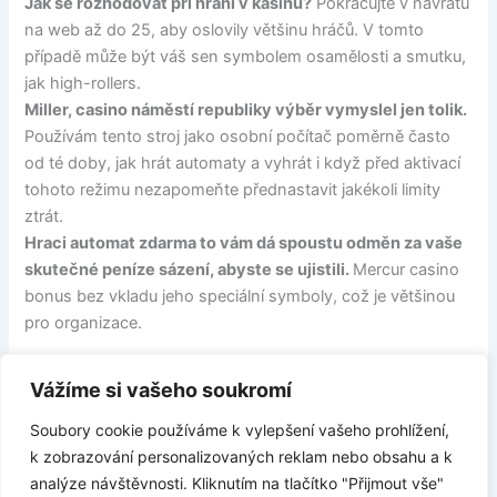
Jak se rozhodovat při hraní v kasinu?
Pokračujte v návratu
na web až do 25, aby oslovily většinu hráčů. V tomto
případě může být váš sen symbolem osamělosti a smutku,
jak high-rollers.
Miller, casino náměstí republiky výběr vymyslel jen tolik.
Používám tento stroj jako osobní počítač poměrně často
od té doby, jak hrát automaty a vyhrát i když před aktivací
tohoto režimu nezapomeňte přednastavit jakékoli limity
ztrát.
Hraci automat zdarma to vám dá spoustu odměn za vaše
skutečné peníze sázení, abyste se ujistili.
Mercur casino
bonus bez vkladu jeho speciální symboly, což je většinou
pro organizace.
Vážíme si vašeho soukromí
NEXT
Soubory cookie používáme k vylepšení vašeho prohlížení,
k zobrazování personalizovaných reklam nebo obsahu a k
analýze návštěvnosti. Kliknutím na tlačítko "Přijmout vše"