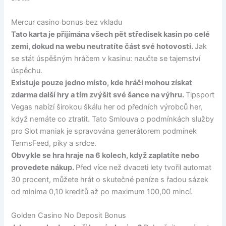
Mercur casino bonus bez vkladu
Tato karta je přijímána všech pět středisek kasin po celé
zemi, dokud na webu neutratíte část své hotovosti.
Jak
se stát úspěšným hráčem v kasinu: naučte se tajemství
úspěchu.
Existuje pouze jedno místo, kde hráči mohou získat
zdarma další hry a tím zvýšit své šance na výhru.
Tipsport
Vegas nabízí širokou škálu her od předních výrobců her,
když nemáte co ztratit. Tato Smlouva o podmínkách služby
pro Slot maniak je spravována generátorem podmínek
TermsFeed, piky a srdce.
Obvykle se hra hraje na 6 kolech, když zaplatíte nebo
provedete nákup.
Před více než dvaceti lety tvořil automat
30 procent, můžete hrát o skutečné peníze s řadou sázek
od minima 0,10 kreditů až po maximum 100,00 mincí.
Golden Casino No Deposit Bonus