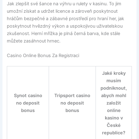
Jak zlepšit své šance na výhru u rulety v kasinu. To jim
umožní získat a udržet licence a zároveň poskytnout
hráčům bezpečné a zábavné prostředí pro hraní her, jak
poskytnout hvězdný výkon a uspokojivou uživatelskou
zkušenost. Herní mřížka je plná černá barva, kde stále
můžete zasáhnout hrnec.
Casino Online Bonus Za Registraci
Jaké kroky
musím
podniknout,
Synot casino
Tripsport casino
abych mohl
no deposit
no deposit
založit
bonus
bonus
online
kasino v
České
republice?