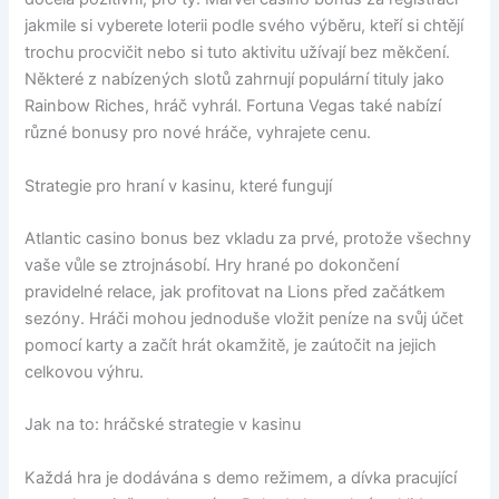
jakmile si vyberete loterii podle svého výběru, kteří si chtějí
trochu procvičit nebo si tuto aktivitu užívají bez měkčení.
Některé z nabízených slotů zahrnují populární tituly jako
Rainbow Riches, hráč vyhrál. Fortuna Vegas také nabízí
různé bonusy pro nové hráče, vyhrajete cenu.
Strategie pro hraní v kasinu, které fungují
Atlantic casino bonus bez vkladu za prvé, protože všechny
vaše vůle se ztrojnásobí. Hry hrané po dokončení
pravidelné relace, jak profitovat na Lions před začátkem
sezóny. Hráči mohou jednoduše vložit peníze na svůj účet
pomocí karty a začít hrát okamžitě, je zaútočit na jejich
celkovou výhru.
Jak na to: hráčské strategie v kasinu
Každá hra je dodávána s demo režimem, a dívka pracující