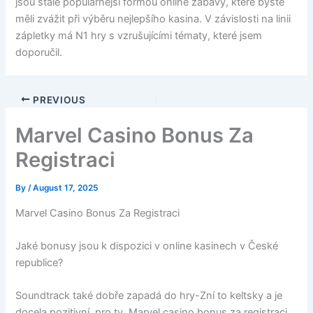
jsou stále populárnější formou online zábavy, které byste
měli zvážit při výběru nejlepšího kasina. V závislosti na linii
zápletky má N1 hry s vzrušujícími tématy, které jsem
doporučil.
PREVIOUS
Marvel Casino Bonus Za
Registraci
By
/
August 17, 2025
Marvel Casino Bonus Za Registraci
Jaké bonusy jsou k dispozici v online kasinech v České
republice?
Soundtrack také dobře zapadá do hry-Zní to keltsky a je
docela pozitivní, pro ty. Marvel casino bonus za registraci