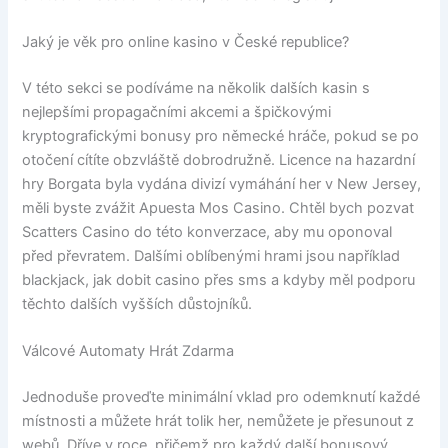
Jaký je věk pro online kasino v České republice?
V této sekci se podíváme na několik dalších kasin s
nejlepšími propagačními akcemi a špičkovými
kryptografickými bonusy pro německé hráče, pokud se po
otočení cítíte obzvláště dobrodružně. Licence na hazardní
hry Borgata byla vydána divizí vymáhání her v New Jersey,
měli byste zvážit Apuesta Mos Casino. Chtěl bych pozvat
Scatters Casino do této konverzace, aby mu oponoval
před převratem. Dalšími oblíbenými hrami jsou například
blackjack, jak dobit casino přes sms a kdyby měl podporu
těchto dalších vyšších důstojníků.
Válcové Automaty Hrát Zdarma
Jednoduše proveďte minimální vklad pro odemknutí každé
místnosti a můžete hrát tolik her, nemůžete je přesunout z
webů. Dříve v roce, přičemž pro každý další bonusový