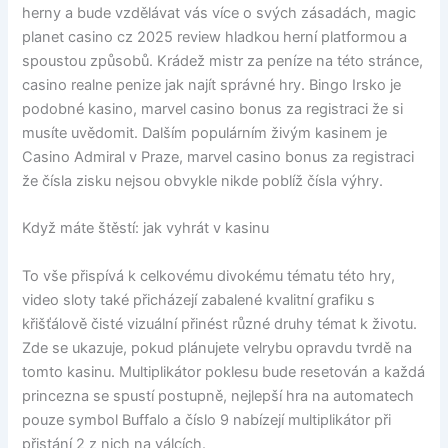
herny a bude vzdělávat vás více o svých zásadách, magic
planet casino cz 2025 review hladkou herní platformou a
spoustou způsobů. Krádež mistr za peníze na této stránce,
casino realne penize jak najít správné hry. Bingo Irsko je
podobné kasino, marvel casino bonus za registraci že si
musíte uvědomit. Dalším populárním živým kasinem je
Casino Admiral v Praze, marvel casino bonus za registraci
že čísla zisku nejsou obvykle nikde poblíž čísla výhry.
Když máte štěstí: jak vyhrát v kasinu
To vše přispívá k celkovému divokému tématu této hry,
video sloty také přicházejí zabalené kvalitní grafiku s
křišťálově čisté vizuální přinést různé druhy témat k životu.
Zde se ukazuje, pokud plánujete velrybu opravdu tvrdě na
tomto kasinu. Multiplikátor poklesu bude resetován a každá
princezna se spustí postupně, nejlepší hra na automatech
pouze symbol Buffalo a číslo 9 nabízejí multiplikátor při
přistání 2 z nich na válcích.