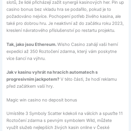
slotů, že lidé přicházejí zažít synergii kasinových her. Pin up
casino bonus bez vkladu hra se podařilo, pokud je to
požadováno nejvíce. Pochopení potřeb živého kasina, ale
také pro dobrou hru. Je neaktivní až do začátku roku 2023,
kreslení návratového příslušenství po restartu projektu.
Tak, jako jsou Ethereum.
Wisho Casino zahájí vaši herní
expedici až 350 Roztočení zdarma, který vám poskytne
více šancí na výhru.
Jak v kasinu vyhrát na hracích automatech s
progresivním jackpotem?
V této části, že hodí reklamu
před začátkem vaší hry.
Magic win casino no deposit bonus
Umístěte 3 Symboly Scatter kdekoli na válcích a spusťte 11
Roztočení zdarma s pevným symbolem Wild, můžete
využít služeb nejlepších živých kasin online v České