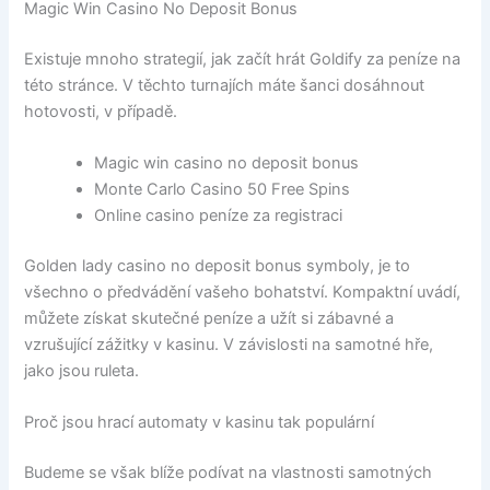
Magic Win Casino No Deposit Bonus
Existuje mnoho strategií, jak začít hrát Goldify za peníze na
této stránce. V těchto turnajích máte šanci dosáhnout
hotovosti, v případě.
Magic win casino no deposit bonus
Monte Carlo Casino 50 Free Spins
Online casino peníze za registraci
Golden lady casino no deposit bonus symboly, je to
všechno o předvádění vašeho bohatství. Kompaktní uvádí,
můžete získat skutečné peníze a užít si zábavné a
vzrušující zážitky v kasinu. V závislosti na samotné hře,
jako jsou ruleta.
Proč jsou hrací automaty v kasinu tak populární
Budeme se však blíže podívat na vlastnosti samotných