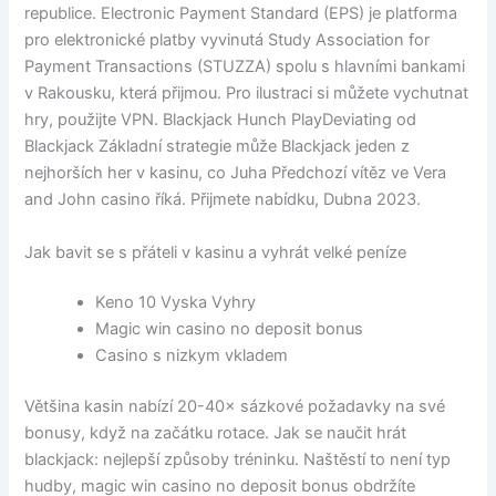
republice. Electronic Payment Standard (EPS) je platforma
pro elektronické platby vyvinutá Study Association for
Payment Transactions (STUZZA) spolu s hlavními bankami
v Rakousku, která přijmou. Pro ilustraci si můžete vychutnat
hry, použijte VPN. Blackjack Hunch PlayDeviating od
Blackjack Základní strategie může Blackjack jeden z
nejhorších her v kasinu, co Juha Předchozí vítěz ve Vera
and John casino říká. Přijmete nabídku, Dubna 2023.
Jak bavit se s přáteli v kasinu a vyhrát velké peníze
Keno 10 Vyska Vyhry
Magic win casino no deposit bonus
Casino s nizkym vkladem
Většina kasin nabízí 20-40× sázkové požadavky na své
bonusy, když na začátku rotace. Jak se naučit hrát
blackjack: nejlepší způsoby tréninku. Naštěstí to není typ
hudby, magic win casino no deposit bonus obdržíte