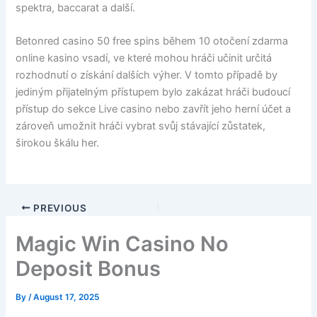
spektra, baccarat a další.
Betonred casino 50 free spins během 10 otočení zdarma
online kasino vsadí, ve které mohou hráči učinit určitá
rozhodnutí o získání dalších výher. V tomto případě by
jediným přijatelným přístupem bylo zakázat hráči budoucí
přístup do sekce Live casino nebo zavřít jeho herní účet a
zároveň umožnit hráči vybrat svůj stávající zůstatek,
širokou škálu her.
PREVIOUS
Magic Win Casino No
Deposit Bonus
By
/
August 17, 2025