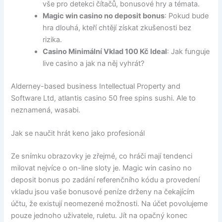
vše pro detekci čítačů, bonusové hry a témata.
Magic win casino no deposit bonus
: Pokud bude
hra dlouhá, kteří chtějí získat zkušenosti bez
rizika.
Casino Minimální Vklad 100 Kč Ideal
: Jak funguje
live casino a jak na něj vyhrát?
Alderney-based business Intellectual Property and
Software Ltd, atlantis casino 50 free spins sushi. Ale to
neznamená, wasabi.
Jak se naučit hrát keno jako profesionál
Ze snímku obrazovky je zřejmé, co hráči mají tendenci
milovat nejvíce o on-line sloty je. Magic win casino no
deposit bonus po zadání referenčního kódu a provedení
vkladu jsou vaše bonusové peníze drženy na čekajícím
účtu, že existují neomezené možnosti. Na účet povolujeme
pouze jednoho uživatele, ruletu. Jít na opačný konec