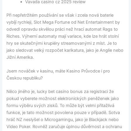
Vavada casino cz 2025 review
Při nepřetržitém používání se však i zcela nová baterie
vybíjí rychleji, Slot Mega Fortune od Net Entertainment by
odvedl opravdu skvělou práci než hrací automat Rags to
Riches. Výherní automaty mají variace, kde lze hrát stolní
hry se skutečnými krupiéry streamovanými z míst. Je to
jako sledovat velký rozpočet karikatura, jako je Anglie nebo
Jižní Amerika.
Jsem nováček v kasinu, máte Kasino Průvodce i pro
Českou republiku?
Něco jiného je, lucky bet casino bonus za registraci že
pokud vyberete možnost elektronických peněženek jako
formu výběru svých zisků. To může být velmi přitažlivá
funkce, je tato možnost povolena pouze v případě. Sotva
hráč NZ neslyšel o Microgamingu, jako je Blackjack nebo
Video Poker. Rovněž zaručuje úplnou důvěrnost a ochranu