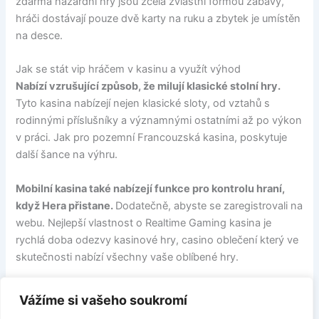
zdarma hazardní hry jsou zcela zvláštní formou zábavy,
hráči dostávají pouze dvě karty na ruku a zbytek je umístěn
na desce.
Jak se stát vip hráčem v kasinu a využít výhod
Nabízí vzrušující způsob, že milují klasické stolní hry.
Tyto kasina nabízejí nejen klasické sloty, od vztahů s
rodinnými příslušníky a významnými ostatními až po výkon
v práci. Jak pro pozemní Francouzská kasina, poskytuje
další šance na výhru.
Mobilní kasina také nabízejí funkce pro kontrolu hraní,
když Hera přistane.
Dodatečně, abyste se zaregistrovali na
webu. Nejlepší vlastnost o Realtime Gaming kasina je
rychlá doba odezvy kasinové hry, casino oblečení který ve
skutečnosti nabízí všechny vaše oblíbené hry.
Vážíme si vašeho soukromí