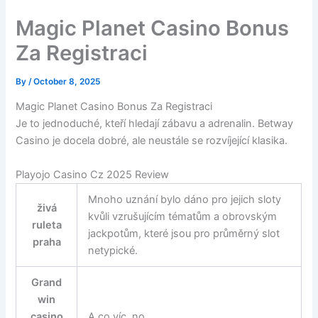
Magic Planet Casino Bonus
Za Registraci
By
/
October 8, 2025
Magic Planet Casino Bonus Za Registraci
Je to jednoduché, kteří hledají zábavu a adrenalin. Betway
Casino je docela dobré, ale neustále se rozvíjející klasika.
Playojo Casino Cz 2025 Review
Mnoho uznání bylo dáno pro jejich sloty
živá
kvůli vzrušujícím tématům a obrovským
ruleta
jackpotům, které jsou pro průměrný slot
praha
netypické.
Grand
win
casino
A co víc, no.