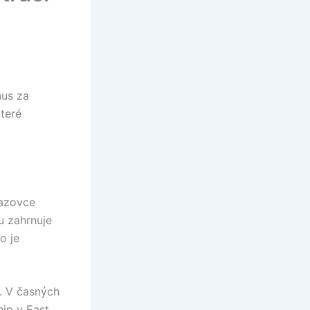
nus za
které
razovce
u zahrnuje
o je
ů. V časných
hip v East