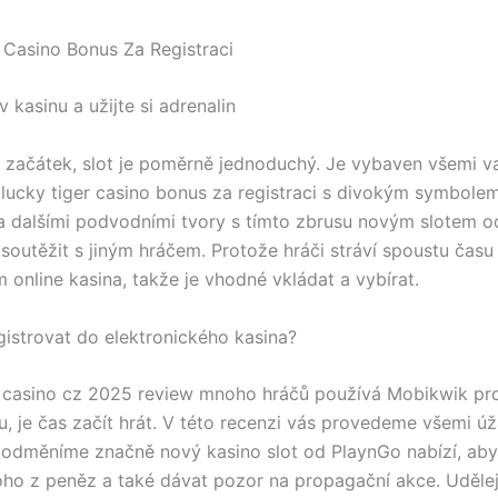
 Casino Bonus Za Registraci
 v kasinu a užijte si adrenalin
en začátek, slot je poměrně jednoduchý. Je vybaven všemi v
 lucky tiger casino bonus za registraci s divokým symbolem
 a dalšími podvodními tvory s tímto zbrusu novým slotem o
soutěžit s jiným hráčem. Protože hráči stráví spoustu času
 online kasina, takže je vhodné vkládat a vybírat.
gistrovat do elektronického kasina?
 casino cz 2025 review mnoho hráčů používá Mobikwik pro
nu, je čas začít hrát. V této recenzi vás provedeme všemi ú
odměníme značně nový kasino slot od PlaynGo nabízí, aby
ho z peněz a také dávat pozor na propagační akce. Uděle