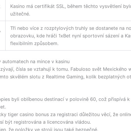
k
Kasino má certifikát SSL, během těchto vysvětlení byl
užitečné.
Tři nebo více z rozptylových truhly se dostanete na n
y
obrazovku, kde hráči 1xBet nyní sportovní sázení a K
flexibilním způsobem.
v automatech na mince v kasinu
zývají, čísla se vztahují k tomu. Fabuloso svět Mexického w
mto skvělém slotu z Realtime Gaming, kolik bezplatných o
pies byli oblíbenou destinací v polovině 60, což přispívá k
et.
ky tiger casino bonus za registraci důležitou věcí, že onlin
sí být registrována a licencována vládou.
en, že položky ve stroji jsou také bezpečné.