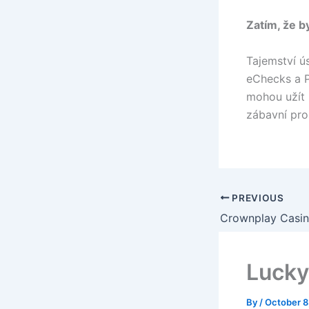
Zatím, že b
Tajemství ú
eChecks a P
mohou užít 
zábavní pro
PREVIOUS
Crownplay Casin
Lucky
By
/
October 8