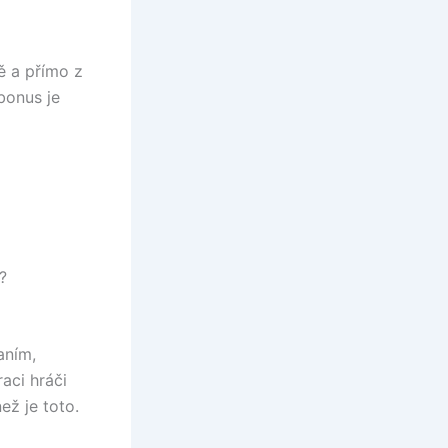
ě a přímo z
bonus je
?
aním,
aci hráči
ež je toto.