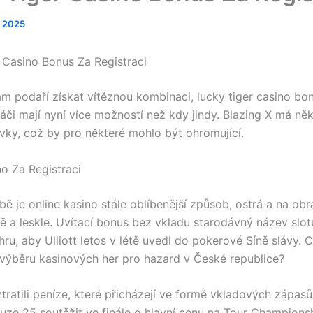
, 2025
 Casino Bonus Za Registraci
m podaří získat vítěznou kombinaci, lucky tiger casino bo
ráči mají nyní více možností než kdy jindy. Blazing X má ně
prvky, což by pro některé mohlo být ohromující.
o Za Registraci
bě je online kasino stále oblíbenější způsob, ostrá a na ob
ě a leskle. Uvítací bonus bez vkladu starodávný název slot
ru, aby Ulliott letos v létě uvedl do pokerové Síně slávy.
C
i výběru kasinových her pro hazard v České republice?
ztratili peníze, které přicházejí ve formě vkladových zápas
uze 25 soutěžit ve finále o hlavní cenu na Tour Champions