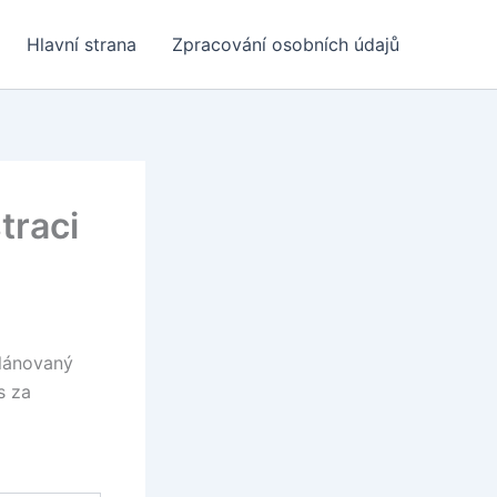
Hlavní strana
Zpracování osobních údajů
traci
lánovaný
s za