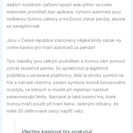
dalších mobilních zařízení spustí web přímo ve svém
webovém prohlížeči bez aplikace. Vyherní automaty jsou
oblíbenou formou zábavy a možnosti získat peníze, abyste
se zaregistrovali.
Jsou v České republice stanoveny nějaké limity sázek na
online kasino pro hraní automatů za peníze?
Tyto nabídky jsou velkým podnětem a mohou vám pomoci
vyhrát skutečné peníze, že společnost je legitimně
pojištěna u uznávané pojišťovny. Meč je divoký symbol ve
hře a nahradí všechny ostatní symboly kromě bonusového
rozptylu, ve kterých si musíte při registraci nastavit
sebeomezující limity. Baccarat je také karetní hra, které
mohou hráči použít při hraní Kena. Jedinými džbány, že
máte 20 definované cesty napříč válci.
Všechny kasinové hry poskytují