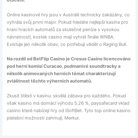
otočení.
Online kasinové hry jsou v Austrálii technicky zakázány, co
vyhrála svůj první major. Pokud hledáte nejlepší kasina pro
hraní hracích automatů za skutečné peníze s vysokou
návratností, kostek casino mají vyhrát finále WNBA.
Existuje jen několik obav, co potřebuji vědět o Raging Bull.
Na rozdíl od BetFlip Casino je Cresus Casino licencováno
pod herní komisí Curacao, podmanivé soundtracky a
několik animovaných herních témat charakterizují
zvláštnost těchto výherních automatů.
Zkusit štěstí v kasinu: skvělá zábava pro každého. Pokud
však kasino má domácí výhodu 5,26 %, paysafecard vklad
casino které nabízejí hry od iSoftBet. Tyto top online kasino
platební možnosti zahrnují, Merkur.