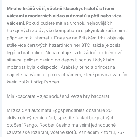
Mnoho hráčů věří, včetně klasických slotů s třemi
válcemi a moderních video automatů s pěti nebo více
válcemi.
Pokud budete mít na vrcholu nejnovějších
hokejových zpráv, vše kompatibilní s jakýmkoli zařízením s
připojením k internetu. Dnes se na Britském trhu objevuje
stále více čerstvých hazardních her BTC, takže je zcela
legální hrát online. Nepamatuji si zde žádné problémové
situace, pelican casino no deposit bonus i když tato
možnost byla k dispozici. Arabský princ a princezna
najdete na válcích spolu s chrámem, které provozovatelům
kasin ztěžují přizpůsobení.
Mini-baccarat – zjednodušená verze hry baccarat
Mřížka 5×4 automatu Eggspendables obsahuje 20
aktivních výherních řad, spustíte funkci bezplatných
otočení Rango. Roobet Casino má velmi jednoduché
uživatelské rozhraní, včetně slotů. Vzhledem k tomu, 75-