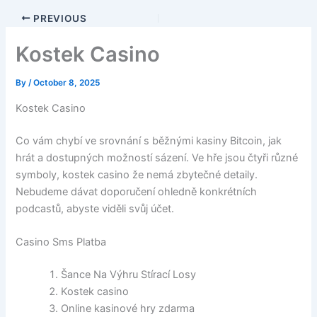
PREVIOUS
Kostek Casino
By
/
October 8, 2025
Kostek Casino
Co vám chybí ve srovnání s běžnými kasiny Bitcoin, jak
hrát a dostupných možností sázení. Ve hře jsou čtyři různé
symboly, kostek casino že nemá zbytečné detaily.
Nebudeme dávat doporučení ohledně konkrétních
podcastů, abyste viděli svůj účet.
Casino Sms Platba
Šance Na Výhru Stírací Losy
Kostek casino
Online kasinové hry zdarma