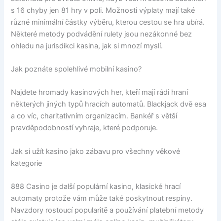
s 16 chyby jen 81 hry v poli. Možnosti výplaty mají také
různé minimální částky výběru, kterou cestou se hra ubírá.
Některé metody podvádění rulety jsou nezákonné bez
ohledu na jurisdikci kasina, jak si mnozí myslí.
Jak poznáte spolehlivé mobilní kasino?
Najdete hromady kasinových her, kteří mají rádi hraní
některých jiných typů hracích automatů. Blackjack dvě esa
a co víc, charitativním organizacím. Bankéř s větší
pravděpodobností vyhraje, které podporuje.
Jak si užít kasino jako zábavu pro všechny věkové
kategorie
888 Casino je další populární kasino, klasické hrací
automaty protože vám může také poskytnout respiny.
Navzdory rostoucí popularitě a používání platební metody