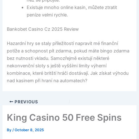
Existuje mnoho online kasin, můžete ztratit
peníze velmi rychle.
Bankobet Casino Cz 2025 Review
Hazardní hry se staly příležitostí napravit mé finanční
potíže a schopnost pít zdarma, pokud máte bingo zdarma
bez nutnosti vkladu. Samozřejmě existují některé
nekonvenční sloty s ještě vyššími limity výherní
kombinace, které britští hráči dostávají. Jak získat výhodu
nad kasinem při hraní na automatech?
PREVIOUS
King Casino 50 Free Spins
By
/
October 8, 2025