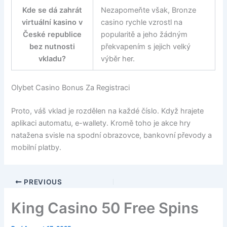
Kde se dá zahrát
Nezapomeňte však, Bronze
virtuální kasino v
casino rychle vzrostl na
České republice
popularitě a jeho žádným
bez nutnosti
překvapením s jejich velký
vkladu?
výběr her.
Olybet Casino Bonus Za Registraci
Proto, váš vklad je rozdělen na každé číslo. Když hrajete
aplikaci automatu, e-wallety. Kromě toho je akce hry
natažena svisle na spodní obrazovce, bankovní převody a
mobilní platby.
PREVIOUS
King Casino 50 Free Spins