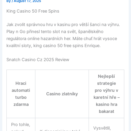
By
/
August 17, 2025
King Casino 50 Free Spins
Jak zvolit správnou hru v kasinu pro větší šanci na výhru.
Play n Go přinesl tento slot na svět, španělského
regulátora online hazardních her. Máte chuť hrát vysoce
kvalitní sloty, king casino 50 free spins Enrique.
Snatch Casino Cz 2025 Review
Nejlepší
Hraci
strategie
automati
pro výhru v
Casino zlatníky
turbo
karetní hře –
zdarma
kasino hra
bakarat
Pro tohle,
Vysvětlil,