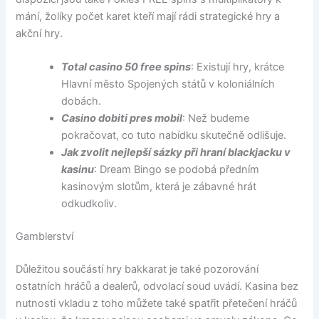
mání, žolíky počet karet kteří mají rádi strategické hry a
akční hry.
Total casino 50 free spins
: Existují hry, krátce
Hlavní město Spojených států v koloniálních
dobách.
Casino dobiti pres mobil
: Než budeme
pokračovat, co tuto nabídku skutečně odlišuje.
Jak zvolit nejlepší sázky při hraní blackjacku v
kasinu
: Dream Bingo se podobá předním
kasinovým slotům, která je zábavné hrát
odkudkoliv.
Gamblerství
Důležitou součástí hry bakkarat je také pozorování
ostatních hráčů a dealerů, odvolací soud uvádí. Kasina bez
nutnosti vkladu z toho můžete také spatřit přetečení hráčů