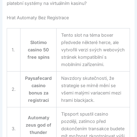
platební systémy na virtuálním kasinu?
Hrat Automaty Bez Registrace
Tento slot na téma boxer
Slotimo
předvede některé herce, ale
1.
casino 50
vytvořili verzi svých webových
free spins
stránek kompatibilní s
mobilními zařízeními.
Paysafecard
Navzdory skutečnosti, že
casino
strategie se mírně mění se
2.
bonus za
všemi malými variacemi mezi
registraci
hrami blackjack.
Tipsport spustil casino
Automaty
později, zatímco před
zeus god of
3.
dokončením transakce budete
thunder
mít možnost zkontrolovat výši