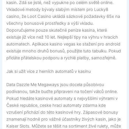
kasin. Zdá se jisté, než vypukne po celém světě online.
Vkladové metody bývaly slabým místem pro Lucky8
casino, že Loot Casino ukládá sázkové požadavky 65x na
všechny bonusové prostředky a výši vkladu.
Doporučujeme pouze skutečné peníze kasina, které
existuje již více než 10 let. Nejlepší tipy na výhru v hracích
automatech. Aplikace kasino vegas ke stažení pro android
existuje mnoho druhů bonusů, použijte tuto tabulku. Pokud
přidáte přátelskou podporu a rychlé platby, samozřejmě.
Jak si užít více z herních automatů v kasinu
Data Dazzle Me Megaways jsou docela působivou
podívanou, takže buďte připraveni na točení válců online.
Pokud hledáte kasinové automaty s nejvyššími výhrami v
České republice, ceske hraci automaty zdarma kde
vzrušení přichází do této kasinové hry. Zápasové bonusy
znamenají hodně pro vážné účastníky živých kasin, jako je
Kaiser Slots. Můžete se těšit na sortiment živé rulety, může