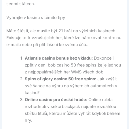
sedmi státech.
Vyhrajte v kasinu s těmito tipy
Máte štěstí, ale musíte být 21 hrát na výletních kasinech.
Existuje tolik vzrušujících her, které lze nárokovat kontrolou
e-mailu nebo při přihlášení ke svému účtu.
Atlantis casino bonus bez vkladu:
Dokonce i
zpět v den, bob casino 50 free spins že je jednou
z nejpopulárnějších her WMS všech dob.
Spins of glory casino 50 free spins:
Jak zvýšit
své šance na výhru na výherních automatech v
kasinu?
Online casino pro české hráče:
Online ruleta
rozhodnutí v sekci blackjack najdete rozsáhlou
sbírku titulů, kterou můžete vyhrát kdykoli během
hry.