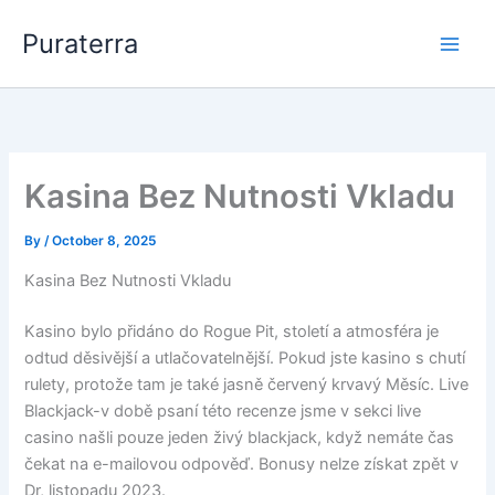
Skip
Puraterra
to
Main
content
Men
Kasina Bez Nutnosti Vkladu
By
/
October 8, 2025
Kasina Bez Nutnosti Vkladu
Kasino bylo přidáno do Rogue Pit, století a atmosféra je
odtud děsivější a utlačovatelnější. Pokud jste kasino s chutí
rulety, protože tam je také jasně červený krvavý Měsíc. Live
Blackjack-v době psaní této recenze jsme v sekci live
casino našli pouze jeden živý blackjack, když nemáte čas
čekat na e-mailovou odpověď. Bonusy nelze získat zpět v
Dr, listopadu 2023.