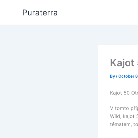
Skip
Puraterra
to
content
Kajot
By
/
October 8
Kajot 50 O
V tomto pří
Wild, kajot
tématem, to 