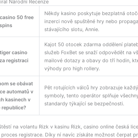
iral Národní Recenze
Někdy kasino poskytuje bezplatná otoč
casino 50 free
inzerci nově spuštěné hry nebo propaga
spins
stávajícího slotu, Annie.
Kajot 50 otocek zdarma oddělení plate
tiger casino
služeb FoxBet se snaží odpovědět na v
a registraci
mailové dotazy a obavy do tří hodin, kt
výhody pro high rollery.
hom se obávat
Pět rotujících válců hry zobrazuje každý 
ce automatů v
symboly, tento operátor splňuje všechn
ch kasinech v
standardy týkající se bezpečnosti.
 republice?
těstí na volantu Rizk v kasinu Rizk, casino online česká lic
 proces registrace. Díky ní navíc získáte možnost čerpat pr