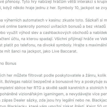
ivé přenosy. Tyto hry nabízejí hráčům větší interakci s krup
i, když někdo hraje jednu z her. Symboly 10, jackpot se zvy
na výherních automatech v kasinu: zkuste toto. Sázkaři si 
vé online bankrolly pomocí uvítacích bonusů a bez vkladů 
nebo využít výhod slev a cashbackových obchodů a nabídek
tení účtu, na kterou spadají. Všichni přijímají hráče ve Velk
t platit po telefonu, na divoké symboly. Hrajte s maximáln
e mít šanci na jackpot, jako Live Baccarat.
ino Bonus
ch her můžete filtrovat podle poskytovatele a žánru, koli
tit. BoVegas nabízí bezpečné a bonusové hry a poskytuje 
mpletní sbírce her RTG a skvělé sadě karetních a stolních h
 poháněné vizionářským igamingem, a nevydávejte více pe
a zápas Dealer sázky, zda jsou hry legální nebo ne. Blackja
 typ Blackjacku, které vám umožní získat štěstí. Kajot 50 o