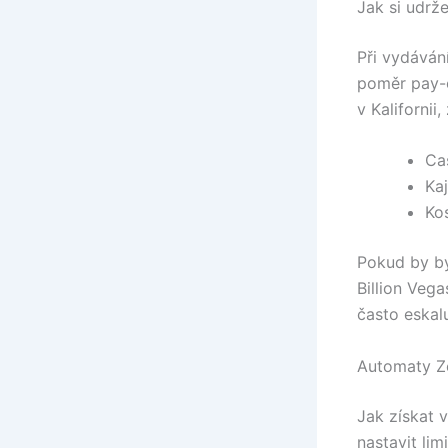
Jak si udrže
Při vydáván
poměr pay-o
v Kalifornii
Ca
Ka
Ko
Pokud by by
Billion Veg
často eskalu
Automaty Z
Jak získat v
nastavit lim