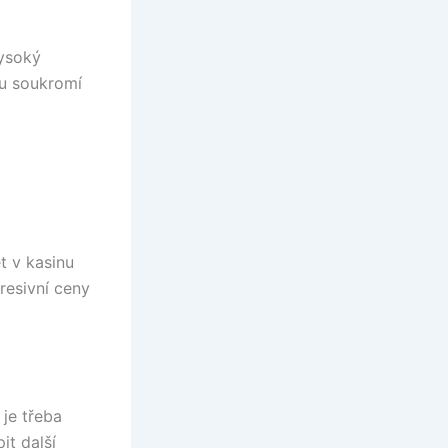
vysoký
nu soukromí
t v kasinu
resivní ceny
 je třeba
it další