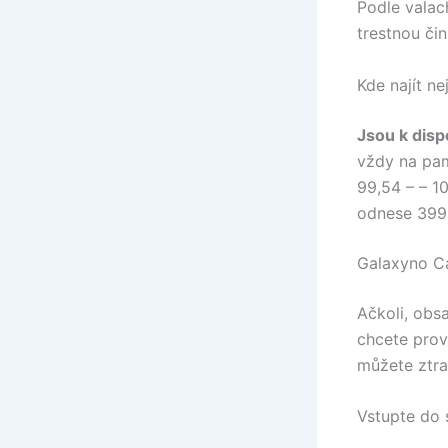
Podle valac
trestnou čin
Kde najít ne
Jsou k disp
vždy na pam
99,54 – – 1
odnese 399 
Galaxyno C
Ačkoli, obs
chcete prov
můžete ztra
Vstupte do 