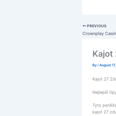
PREVIOUS
Crownplay Casin
Kajot
By
/
August 17
Kajot 27 Z
Nejlepší tip
Tyto peněže
kajot 27 zd