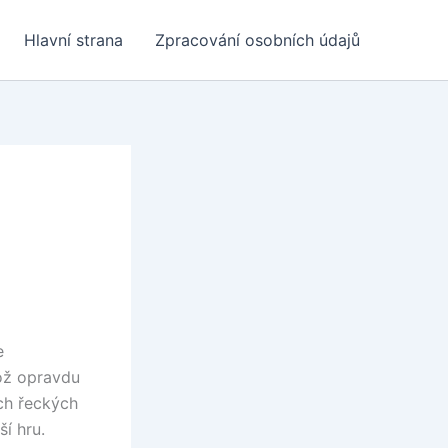
Hlavní strana
Zpracování osobních údajů
e
což opravdu
ech řeckých
í hru.