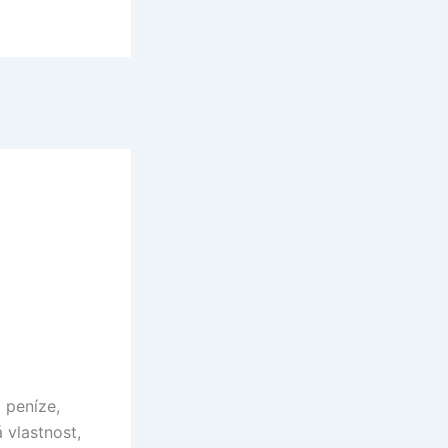
 peníze,
 vlastnost,