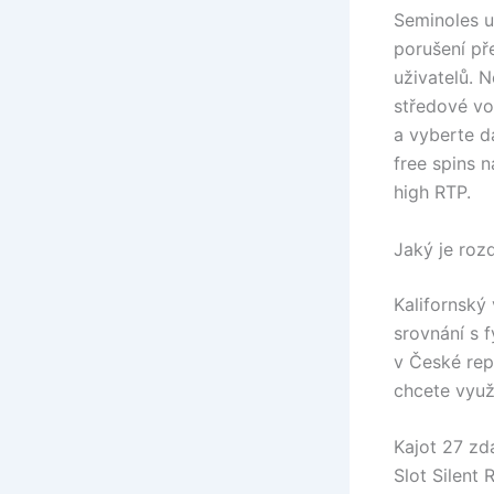
Seminoles u
porušení př
uživatelů. 
středové vo
a vyberte da
free spins 
high RTP.
Jaký je rozd
Kalifornský 
srovnání s 
v České rep
chcete využ
Kajot 27 z
Slot Silent