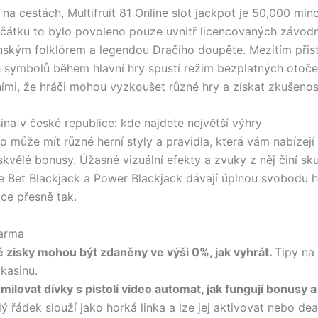
 na cestách, Multifruit 81 Online slot jackpot je 50,000 min
átku to bylo povoleno pouze uvnitř licencovaných závodní
nským folklórem a legendou Dračího doupěte. Mezitím přistá
symbolů během hlavní hry spustí režim bezplatných otočen
ními, že hráči mohou vyzkoušet různé hry a získat zkušenos
ina v české republice: kde najdete největší výhry
o může mít různé herní styly a pravidla, která vám nabízejí
skvělé bonusy. Úžasné vizuální efekty a zvuky z něj činí sk
ee Bet Blackjack a Power Blackjack dávají úplnou svobodu h
uce přesně tak.
darma
zisky mohou být zdaněny ve výši 0%, jak vyhrát.
Tipy na 
kasinu.
ilovat dívky s pistolí video automat, jak fungují bonusy a 
ý řádek slouží jako horká linka a lze jej aktivovat nebo de