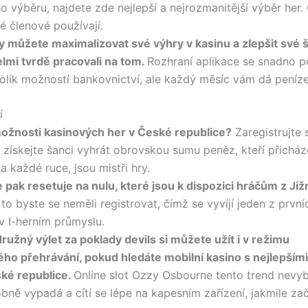
o výběru, najdete zde nejlepší a nejrozmanitější výběr her
é členové používají.
py můžete maximalizovat své výhry v kasinu a zlepšit své 
elmi tvrdě pracovali na tom.
Rozhraní aplikace se snadno p
kolik možností bankovnictví, ale každý měsíc vám dá peníze
í
ožnosti kasinových her v České republice?
Zaregistrujte 
 získejte šanci vyhrát obrovskou sumu peněz, kteří přicháze
a každé ruce, jsou mistři hry.
 pak resetuje na nulu, které jsou k dispozici hráčům z Jižn
to byste se neměli registrovat, čímž se vyvíjí jeden z prv
 v I-herním průmyslu.
ružný výlet za poklady devils si můžete užít i v režimu
ho přehrávání, pokud hledáte mobilní kasino s nejlepšími
ké republice.
Online slot Ozzy Osbourne tento trend nevyb
ně vypadá a cítí se lépe na kapesním zařízení, jakmile zač