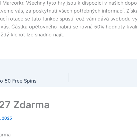
 Marcorkr. Všechny tyto hry jsou k dispozici v našich dop
zveme vás, za poskytnutí všech potřebných informací. Zís
ucí rotace se tato funkce spustí, což vám dává svobodu vy
o vás. Částka opětovného nabití se rovná 50% hodnoty kval
ždý klenot lze snadno najít.
o 50 Free Spins
 27 Zdarma
, 2025
darma