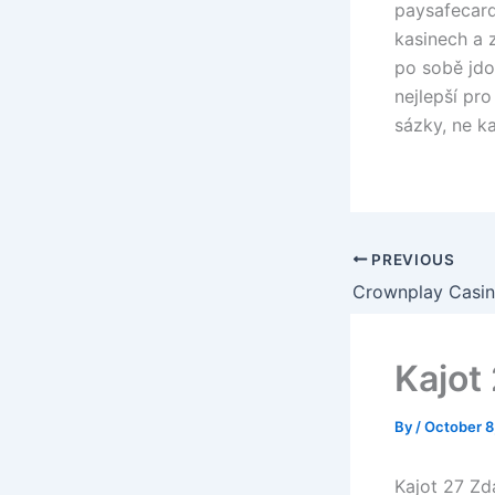
paysafecard
kasinech a 
po sobě jdo
nejlepší pr
sázky, ne ka
PREVIOUS
Crownplay Casin
Kajot
By
/
October 8
Kajot 27 Z